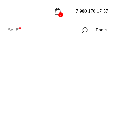
+ 7 980 170-17-57
Контакты
+ 7 980 170-17-57
0
SALE
Поиск