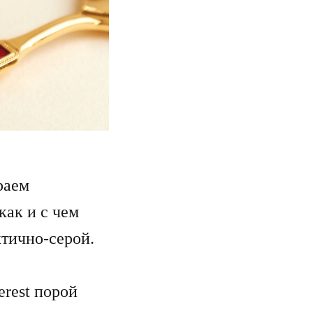
раем
как и с чем
ктично-серой.
erest порой