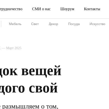
трудничество
СМИ о нас
Шоурум
Контакты
Сотрудничество
СМИ о нас
Шоурум
Мебель
Свет
Декор
Посуда
Искусство
 — Март 2025
док вещей
дого свой
е размышляем о том,