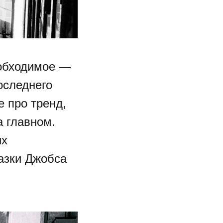
еобходимое —
оследнего
 про тренд,
а главном.
их
лазки Джобса