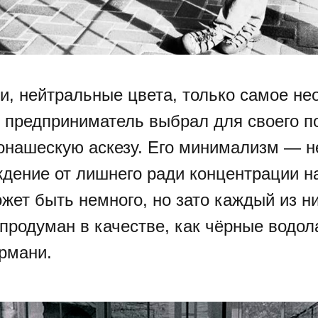
и, нейтральные цвета, только самое н
 предприниматель выбрал для своего п
онашескую аскезу. Его минимализм — не
ждение от лишнего ради концентрации н
жет быть немного, но зато каждый из н
 продуман в качестве, как чёрные водо
рмани.