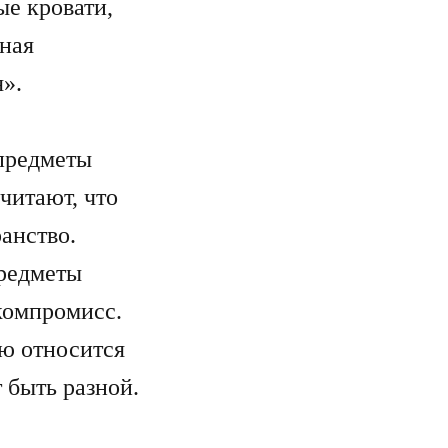
е кровати,
ная
я».
предметы
читают, что
анство.
предметы
компромисс.
ую относится
 быть разной.