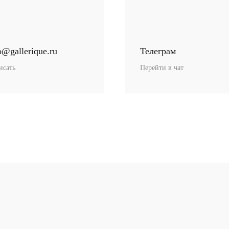
р становится ман
o@gallerique.ru
Телеграм
исать
Перейти в чат
Магазин-галерея винтажных предметов и с
искусства.