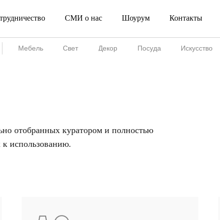
трудничество
СМИ о нас
Шоурум
Контакты
Сотрудничество
СМИ о нас
Шоурум
Мебель
Свет
Декор
Посуда
Искусство
но отобранных куратором и полностью
 к использованию.