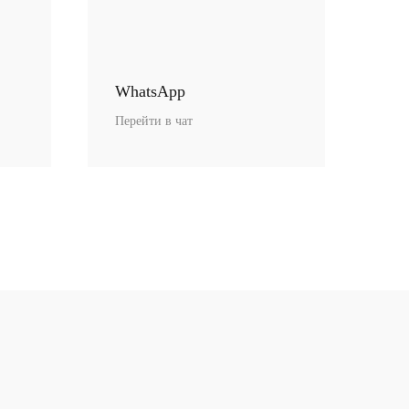
ифестом
WhatsApp
Перейти в чат
овременного
+ 7 980 170-17-57