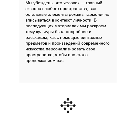
Мы убеждены, что человек — главный
Сеты
экспонат любого пространства, все
остальные элементы должны гармонично
вписываться в контекст личности. В
Мебель
последующих материалах мы раскроем
Свет
тему культуры быта подробнее и
расскажем, как с помощью винтажных
Декор
предметов и произведений современного
Посуда
искусства персонализировать свое
пространство, чтобы оно стало
Ценность обретения
Купить за 100 000 ₽
Купить за 100 000 ₽
Искусство
продолжением вас.
визуального
комфорта