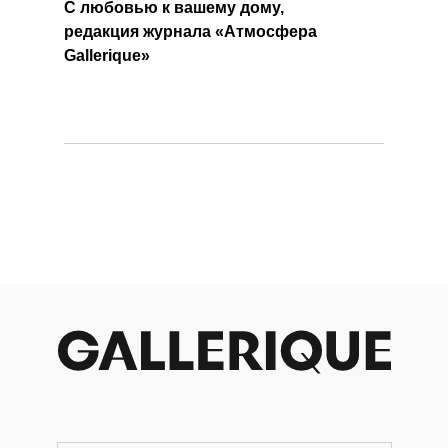
С любовью к вашему дому,
редакция журнала «Атмосфера
Gallerique»
+ 7 980 170-17-57
info@gallerique.ru
Магазин-галерея винтажных предметов и
современного искусства.