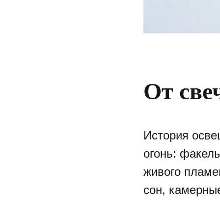
От све
История осве
огонь: факел
живого пламен
сон, камерные