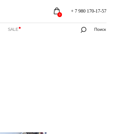
+ 7 980 170-17-57
Контакты
+ 7 980 170-17-57
0
SALE
Поиск