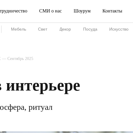
трудничество
СМИ о нас
Шоурум
Контакты
Сотрудничество
СМИ о нас
Шоурум
Мебель
Свет
Декор
Посуда
Искусство
 — Сентябрь 2025
в интерьере
осфера, ритуал