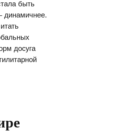
стала быть
— динамичнее.
читать
лобальных
орм досуга
тилитарной
ире