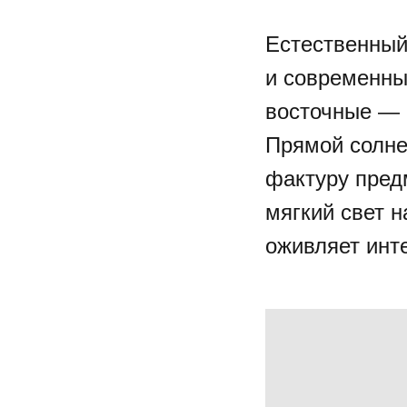
Естественный 
и современных
восточные — 
Прямой солне
фактуру пред
мягкий свет н
оживляет инт