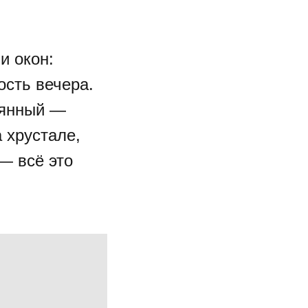
и окон:
ость вечера.
еянный —
 хрустале,
— всё это