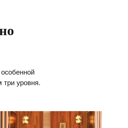
но
 особенной
 три уровня.