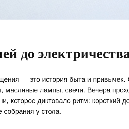
чей до электричеств
щения — это история быта и привычек.
ы, масляные лампы, свечи. Вечера прох
и, которое диктовало ритм: короткий д
 собрания у стола.