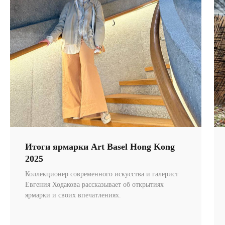
Посуда
Ценность обретения
Купить за 100 000 ₽
Купить за 100 000 ₽
Искусство
визуального
комфорта
Итоги ярмарки Art Basel Hong Kong
2025
Коллекционер современного искусства и галерист
Евгения Ходакова рассказывает об открытиях
ярмарки и своих впечатлениях.
+ 7 980 170-17-57