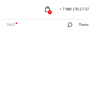
+ 7 980 170-17-57
Контакты
+ 7 980 170-17-57
0
SALE
Поиск