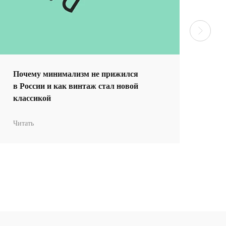
ифестом
Почему минимализм не прижился
Ре
в России и как винтаж стал новой
по
классикой
ар
Читать
Чит
овременного
+ 7 980 170-17-57