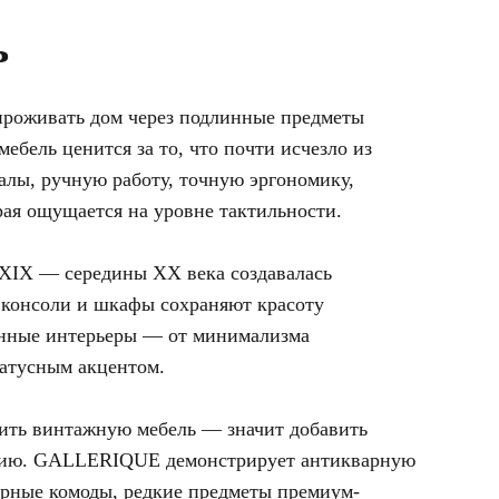
ь
проживать дом через подлинные предметы
ебель ценится за то, что почти исчезло из
алы, ручную работу, точную эргономику,
ая ощущается на уровне тактильности.
 XIX — середины XX века создавалась
, консоли и шкафы сохраняют красоту
менные интерьеры — от минимализма
татусным акцентом.
пить винтажную мебель — значит добавить
орию. GALLERIQUE демонстрирует антикварную
арные комоды, редкие предметы премиум-