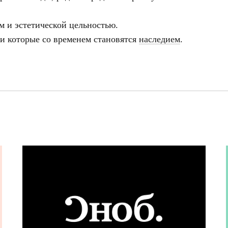
 и эстетической цельностью.
 и которые со временем становятся
наследием
.
info@gallerique.ru
+ 7 980 170-17-57
сть обретения визуального комфорта