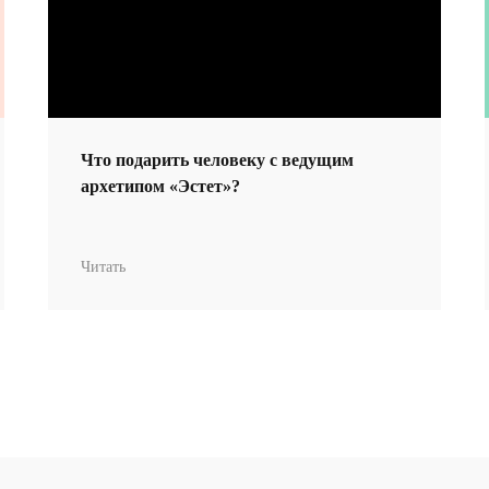
р становится ман
Что подарить человеку с ведущим
архетипом «Эстет»?
Читать
Магазин-галерея винтажных предметов и с
искусства.