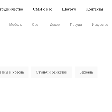
трудничество
СМИ о нас
Шоурум
Контакты
Сотрудничество
СМИ о нас
Шоурум
Мебель
Свет
Декор
Посуда
Искусство
ваны и кресла
Стулья и банкетки
Зеркала