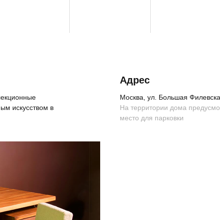
Адрес
ллекционные
Москва, ул. Большая Филевская
ым искусством в
На территории дома предусм
место для парковки