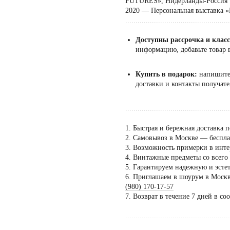
FUTURES», Нидерланды-Россия
2020 — Персональная выставка
...................................................
Доступны рассрочка и клас
информацию, добавьте товар в
Купить в подарок:
напишит
доставки и контакты получате
...................................................
1. Быстрая и бережная доставка п
2. Самовывоз в Москве — бесплат
3. Возможность примерки в инте
4. Винтажные предметы со всего
5. Гарантируем надежную и эсте
6. Приглашаем в шоурум в Москве
Пос
(980) 170-17-57
тол
7. Возврат в течение 7 дней в со
по 
...................................................
дог
сать напрямую Евгении Ходаковой — коллекционеру,