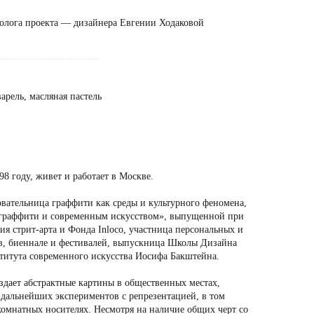
олога проекта — дизайнера Евгении Ходаковой
...................................
арель, масляная пастель
98 году, живет и работает в Москве.
овательница граффити как среды и культурного феномена,
 граффити и современным искусством», выпущенной при
я стрит-арта и Фонда Inloco, участница персональных и
в, биеннале и фестивалей, выпускница Школы Дизайна
итута современного искусства Иосифа Бакштейна.
здает абстрактные картины в общественных местах,
 дальнейших экспериментов с репрезентацией, в том
комнатных носителях. Несмотря на наличие общих черт со