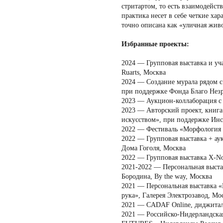
стритартом, то есть взаимодейст
практика несет в себе четкие ха
точно описана как «уличная жив
Избранные проекты:
2024 — Групповая выставка и уча
Ruarts, Москва
2024 — Создание мурала рядом 
при поддержке Фонда Благо Нез
2023 — Аукцион-коллаборация с
2023 — Авторский проект, книг
искусством», при поддержке Инст
2022 — Фестиваль «Морфология 
2022 — Групповая выставка + ау
Дома Гоголя, Москва
2022 — Групповая выставка X-Nown
2021-2022 — Персональная выста
Бородина, By the way, Москва
2021 — Персональная выставка «
рука», Галерея Электрозавод, Мо
2021 — CADAF Online, диджитал
2021 — Российско-Нидерландск