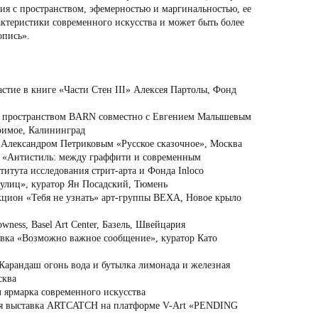
вия с пространством, эфемерностью и маргинальностью, ее
рактеристики современного искусства и может быть более
опись».
стие в книге «Части Стен III» Алексея Партолы, Фонд
с пространством BARN совместно с Евгением Малышевым
римое, Калининград
 Александром Петриковым «Русское сказочное», Москва
а «Антистиль: между граффити и современным
итута исследования стрит-арта и Фонда Inloсo
улиц», куратор Ян Посадский, Тюмень
кцион «Тебя не узнать» арт-группы ВЕХА, Новое крыло
ess, Basel Art Center, Базель, Швейцария
вка «Возможно важное сообщение», куратор Като
Карандаш огонь вода и бутылка лимонада и железная
сква
 ярмарка современного искусства
ая выставка ARTCATCH на платформе V-Art «PENDING