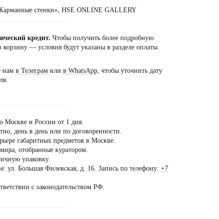
 «Карманные стенки», HSE ONLINE GALLERY
...................................
сический кредит.
Чтобы получить более подробную
 корзину — условия будут указаны в разделе оплаты.
е нам
в Телеграм
или
в WhatsApp
, чтобы уточнить дату
ля.
...................................
о Москве и России от 1 дня.
но, день в день или по договоренности.
рьере габаритных предметов в Москве.
 мира, отобранные куратором.
тичную упаковку.
: ул. Большая Филевская, д. 16. Запись по телефону:
+7
ещение шоурума
ько
ответствии с законодательством РФ.
предварительной
...................................
оворенности