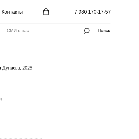
Контакты
+ 7 980 170-17-57
СМИ о нас
Поиск
 Дунаева, 2025
яц
..................................