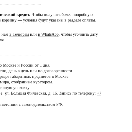
...................................
сический кредит.
Чтобы получить более подробную
 корзину — условия будут указаны в разделе оплаты.
е нам
в Телеграм
или
в WhatsApp
, чтобы уточнить дату
ля.
...................................
о Москве и России от 1 дня.
но, день в день или по договоренности.
рьере габаритных предметов в Москве.
 мира, отобранные куратором.
тичную упаковку.
: ул. Большая Филевская, д. 16. Запись по телефону:
+7
ещение шоурума
ько
ответствии с законодательством РФ.
предварительной
...................................
оворенности