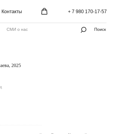
Контакты
+ 7 980 170-17-57
СМИ о нас
Поиск
аева, 2025
яц
...................................