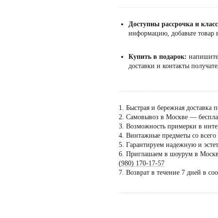
...................................................
Доступны рассрочка и клас
информацию, добавьте товар в
Купить в подарок:
напишит
доставки и контакты получате
...................................................
1. Быстрая и бережная доставка п
2. Самовывоз в Москве — бесплат
3. Возможность примерки в инте
4. Винтажные предметы со всего
5. Гарантируем надежную и эсте
6. Приглашаем в шоурум в Москве
Пос
(980) 170-17-57
тол
7. Возврат в течение 7 дней в со
по 
...................................................
дог
сать напрямую Евгении Ходаковой — коллекционеру,
тектору и идеологу GALLERIQUE