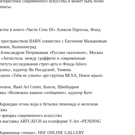
рактеристики современного искусства и может быть более
опись».
стие в книге «Части Стен III» Алексея Партолы, Фонд
с пространством BARN совместно с Евгением Малышевым
римое, Калининград
 Александром Петриковым «Русское сказочное», Москва
а «Антистиль: между граффити и современным
итута исследования стрит-арта и Фонда Inloсo
улиц», куратор Ян Посадский, Тюмень
кцион «Тебя не узнать» арт-группы ВЕХА, Новое крыло
ess, Basel Art Center, Базель, Швейцария
вка «Возможно важное сообщение», куратор Като
Карандаш огонь вода и бутылка лимонада и железная
сква
 ярмарка современного искусства
ая выставка ARTCATCH на платформе V-Art «PENDING
 «Карманные стенки», HSE ONLINE GALLERY