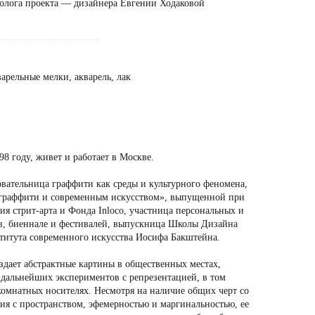
олога проекта — дизайнера Евгении Ходаковой
...................................
варельные мелки, акварель, лак
98 году, живет и работает в Москве.
овательница граффити как среды и культурного феномена,
 граффити и современным искусством», выпущенной при
я стрит-арта и Фонда Inloco, участница персональных и
в, биеннале и фестивалей, выпускница Школы Дизайна
итута современного искусства Иосифа Бакштейна.
здает абстрактные картины в общественных местах,
 дальнейших экспериментов с репрезентацией, в том
комнатных носителях. Несмотря на наличие общих черт со
вия с пространством, эфемерностью и маргинальностью, ее