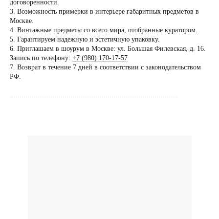
договоренности.
Посещение только
3. Возможность примерки в интерьере габаритных предметов в
по предварительной
Москве.
договоренности
4. Винтажные предметы со всего мира, отобранные куратором.
5. Гарантируем надежную и эстетичную упаковку.
Вы можете напис
6. Приглашаем в шоурум в Москве: ул. Большая Филевская, д. 16.
Евгении Ходаков
Запись по телефону:
+7 (980) 170-17-57
коллекционеру, ди
7. Возврат в течение 7 дней в соответствии с законодательством
РФ.
архитектору и ид
......................................................................................