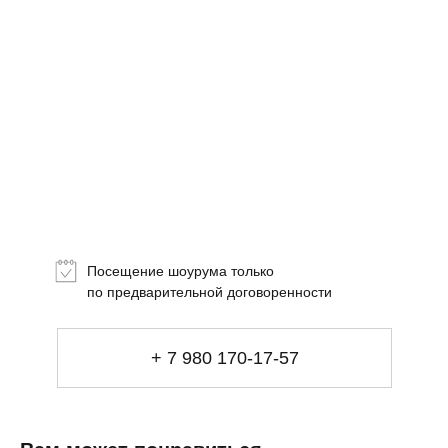
Топ-лист
Новинки
Подарки
Посещение шоурума только
Сеты
по предварительной договоренности
Мебель
+ 7 980 170-17-57
Свет
Декор
Посуда
Купить за 100 000 ₽
Купить за 100 000 ₽
Искусство