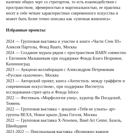
наличие общих черт со стритартом, то есть взаимодействия с
пространством, эфемерностью и маргинальностью, ее практика
несет в себе четкие характеристики современного искусства и
может быть более точно описана как «уличная живопись».
Избранные проекты:
2024 — Групповая выставка и участие в книге «Части Стен III»
Алексея Партолы, Фонд Ruarts, Москва
2024 — Создание мурала рядом с пространством BARN совместно
с Евгением Малышевым при поддержке Фонда Благо Незримое,
Калининград
2023 — Аукцион-коллаборация с Александром Петриковым
«Русское сказочное», Москва
2023 — Авторский проект, книга «Антистиль: между граффити и
современным искусством», при поддержке Института
исследования стрит-арта и Фонда Inloсo
2022 — Фестиваль «Морфология улиц», куратор Ян Посадский,
Тюмень
2022 — Групповая выставка + аукцион «Тебя не узнать» арт-
группы ВЕХА, Новое крыло Дома Гоголя, Москва
2022 — Групповая выставка X-Nowness, Basel Art Center, Базель,
Швейцария
2021-2022 — Персональная выставка «Возможно важное