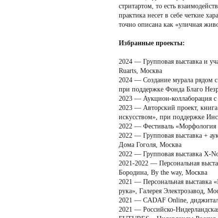
стритартом, то есть взаимодейст
практика несет в себе четкие ха
точно описана как «уличная жив
Избранные проекты:
2024 — Групповая выставка и уча
Ruarts, Москва
2024 — Создание мурала рядом 
при поддержке Фонда Благо Нез
2023 — Аукцион-коллаборация с
2023 — Авторский проект, книг
искусством», при поддержке Инст
2022 — Фестиваль «Морфология 
2022 — Групповая выставка + ау
Дома Гоголя, Москва
2022 — Групповая выставка X-Nown
2021-2022 — Персональная выста
Бородина, By the way, Москва
2021 — Персональная выставка «
рука», Галерея Электрозавод, Мо
2021 — CADAF Online, диджитал
2021 — Российско-Нидерландск