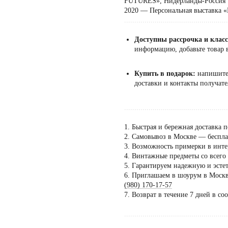
FUTURES», Нидерланды-Россия
2020 — Персональная выставка
...................................................
Доступны рассрочка и клас
информацию, добавьте товар в
Купить в подарок:
напишит
доставки и контакты получате
...................................................
1. Быстрая и бережная доставка п
2. Самовывоз в Москве — бесплат
3. Возможность примерки в инте
4. Винтажные предметы со всего
5. Гарантируем надежную и эсте
6. Приглашаем в шоурум в Москве
Пос
(980) 170-17-57
тол
7. Возврат в течение 7 дней в со
по 
...................................................
дог
сать напрямую Евгении Ходаковой — коллекционеру,