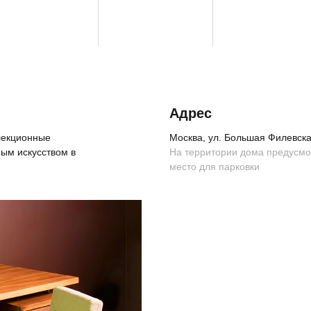
Адрес
ллекционные
Москва, ул. Большая Филевская
ым искусством в
На территории дома предусм
место для парковки