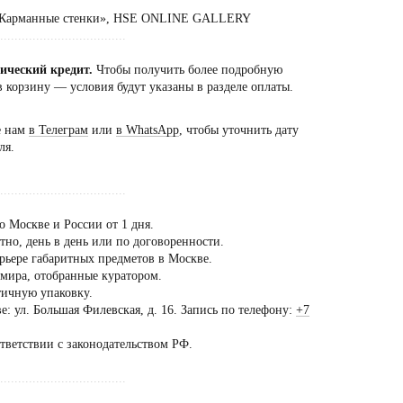
 «Карманные стенки», HSE ONLINE GALLERY
...................................
сический кредит.
Чтобы получить более подробную
 корзину — условия будут указаны в разделе оплаты.
е нам
в Телеграм
или
в WhatsApp
, чтобы уточнить дату
ля.
...................................
о Москве и России от 1 дня.
но, день в день или по договоренности.
рьере габаритных предметов в Москве.
 мира, отобранные куратором.
тичную упаковку.
: ул. Большая Филевская, д. 16. Запись по телефону:
+7
ещение шоурума
ько
ответствии с законодательством РФ.
предварительной
...................................
оворенности