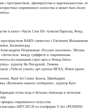
вия с пространством, эфемерностью и маргинальностью, ее
рактеристики современного искусства и может быть более
опись».
стие в книге «Части Стен III» Алексея Партолы, Фонд
с пространством BARN совместно с Евгением Малышевым
римое, Калининград
 Александром Петриковым «Русское сказочное», Москва
а «Антистиль: между граффити и современным
итута исследования стрит-арта и Фонда Inloсo
улиц», куратор Ян Посадский, Тюмень
кцион «Тебя не узнать» арт-группы ВЕХА, Новое крыло
ess, Basel Art Center, Базель, Швейцария
вка «Возможно важное сообщение», куратор Като
Карандаш огонь вода и бутылка лимонада и железная
сква
 ярмарка современного искусства
ая выставка ARTCATCH на платформе V-Art «PENDING