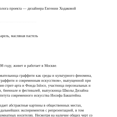
олога проекта — дизайнера Евгении Ходаковой
...................................
арель, масляная пастель
98 году, живет и работает в Москве.
овательница граффити как среды и культурного феномена,
 граффити и современным искусством», выпущенной при
я стрит-арта и Фонда Inloco, участница персональных и
в, биеннале и фестивалей, выпускница Школы Дизайна
итута современного искусства Иосифа Бакштейна.
здает абстрактные картины в общественных местах,
 дальнейших экспериментов с репрезентацией, в том
комнатных носителях. Несмотря на наличие общих черт со