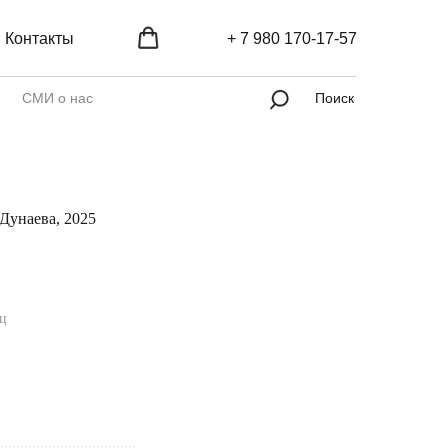
Контакты
+ 7 980 170-17-57
СМИ о нас
Поиск
Дунаева, 2025
яц
..................................