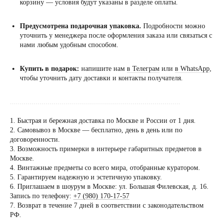
корзину — условия будут указаны в разделе оплаты.
Предусмотрена подарочная упаковка.
Подробности можно
уточнить у менеджера после оформления заказа или связаться с
нами любым удобным способом.
Купить в подарок:
напишите нам
в Телеграм
или
в WhatsApp
,
чтобы уточнить дату доставки и контакты получателя.
......................................................................................
1. Быстрая и бережная доставка по Москве и России от 1 дня.
2. Самовывоз в Москве — бесплатно, день в день или по
договоренности.
Посещение только
3. Возможность примерки в интерьере габаритных предметов в
по предварительной
Москве.
договоренности
4. Винтажные предметы со всего мира, отобранные куратором.
5. Гарантируем надежную и эстетичную упаковку.
Вы можете напис
6. Приглашаем в шоурум в Москве: ул. Большая Филевская, д. 16.
Евгении Ходаков
Запись по телефону:
+7 (980) 170-17-57
коллекционеру, ди
7. Возврат в течение 7 дней в соответствии с законодательством
РФ.
архитектору и ид