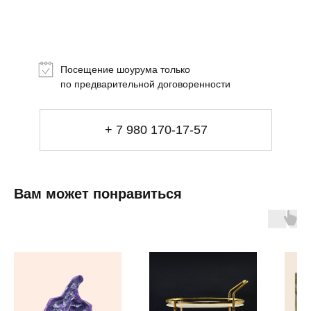
Топ-лист
Новинки
Подарки
Посещение шоурума только
Сеты
по предварительной договоренности
Мебель
+ 7 980 170-17-57
Свет
Декор
Посуда
Ценность обретения
Купить за 100 000 ₽
Купить за 100 000 ₽
Искусство
Вам может понравиться
визуального
комфорта