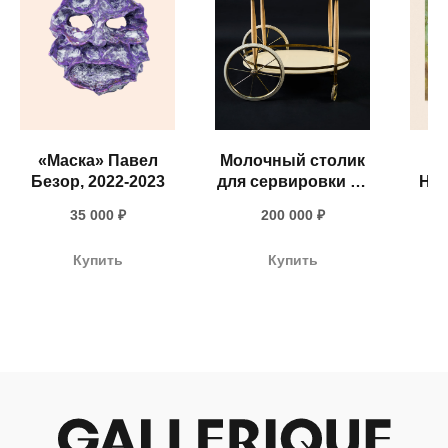
«Маска» Павел
Молочный столик
Безор, 2022-2023
для сервировки на
Над
колёсиках
+ 7 980 170-17-57
35 000
₽
200 000
₽
(Западная Европа,
1940-1950-е гг.)
info@gallerique.ru
Купить
Купить
Магазин-галерея винтажных предметов и
современного искусства.