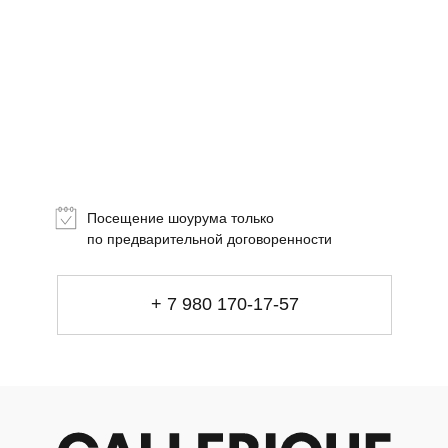
Посещение шоурума только
+ 7 980 170-17-57
по предварительной договоренности
info@gallerique.ru
Магазин-галерея винтажных предметов и
+ 7 980 170-17-57
современного искусства.