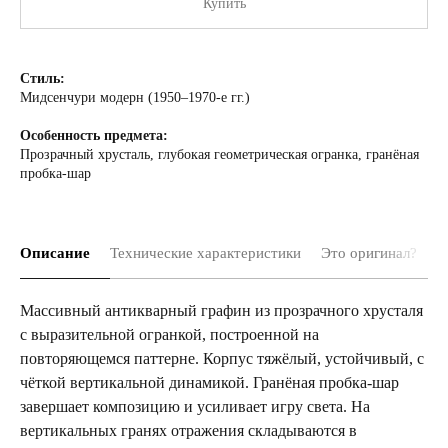
Купить
Стиль:
Мидсенчури модерн (1950–1970-е гг.)
Особенность предмета:
Прозрачный хрусталь, глубокая геометрическая огранка, гранёная
пробка-шар
Описание
Технические характеристики
Это оригинал?
Д
Массивный антикварный графин из прозрачного хрусталя
с выразительной огранкой, построенной на
повторяющемся паттерне. Корпус тяжёлый, устойчивый, с
чёткой вертикальной динамикой. Гранёная пробка-шар
завершает композицию и усиливает игру света. На
вертикальных гранях отражения складываются в