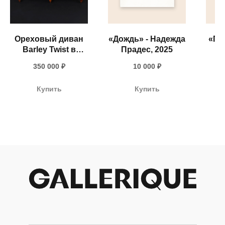
Ореховый диван
«Дождь» - Надежда
«По
Barley Twist в
Прадес, 2025
Шп
стиле Людовика
+ 7 980 170-17-57
350 000
₽
10 000
₽
XIII (Франция,
конец XIX – начало
info@gallerique.ru
Купить
Купить
XX века)
Магазин-галерея винтажных предметов и
современного искусства.