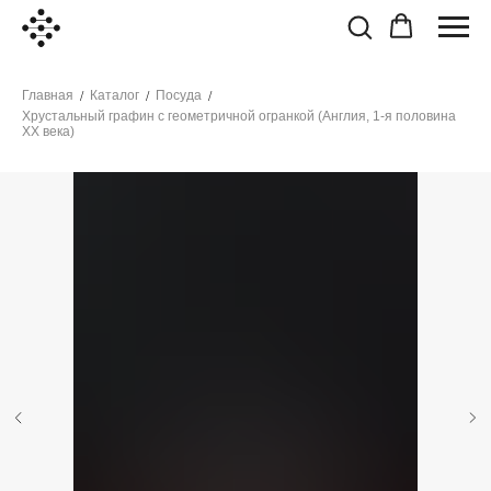
Главная
Каталог
Посуда
/
/
/
Хрустальный графин с геометричной огранкой (Англия, 1-я половина
XX века)