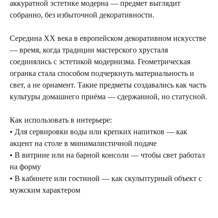
аккуратной эстетике модерна — предмет выглядит
собранно, без избыточной декоративности.
Середина XX века в европейском декоративном искусстве
— время, когда традиции мастерского хрусталя
соединялись с эстетикой модернизма. Геометрическая
огранка стала способом подчеркнуть материальность и
свет, а не орнамент. Такие предметы создавались как часть
культуры домашнего приёма — сдержанной, но статусной.
Посещение только
по предварительной
договоренности
Как использовать в интерьере:
• Для сервировки воды или крепких напитков — как
Вы можете напис
акцент на столе в минималистичной подаче
Евгении Ходаков
• В витрине или на барной консоли — чтобы свет работал
коллекционеру, ди
на форму
архитектору и ид
• В кабинете или гостиной — как скульптурный объект с
мужским характером