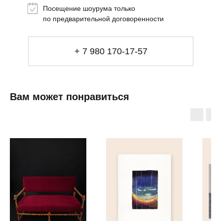
Посещение шоурума только
Сеты
по предварительной договоренности
Мебель
+ 7 980 170-17-57
Свет
Декор
Посуда
Ценность обретения
Купить за 100 000 ₽
Купить за 100 000 ₽
Искусство
Вам может понравиться
визуального
комфорта