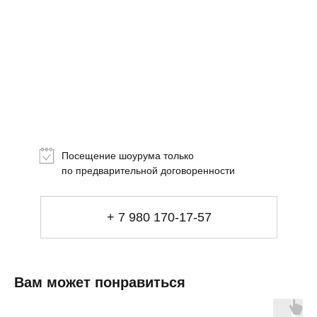
Топ-лист
Новинки
Подарки
Посещение шоурума только
Сеты
по предварительной договоренности
Мебель
+ 7 980 170-17-57
Свет
Декор
Посуда
Вам может понравиться
Ценность обретения
Купить за 100 000 ₽
Купить за 100 000 ₽
Искусство
визуального