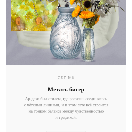
СЕТ №6
Метать бисер
Ар-деко был стилем, где роскошь соединялась
с чёткими линиями, и в этом сете всё строится
на тонком балансе между чувственностью
и графикой.