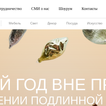
трудничество
СМИ о нас
Шоурум
Контакты
Сотрудничество
СМИ о нас
Шоурум
Мебель
Свет
Декор
Посуда
Искусство
Й ГОД ВНЕ П
ЕНИИ ПОДЛИННОЙ