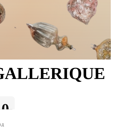
GALLERIQUE
0
НД