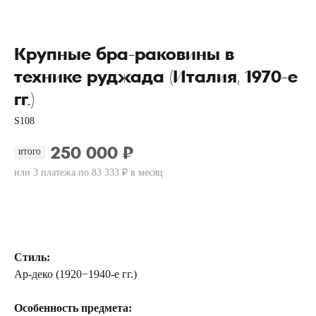
Крупные бра-раковины в
технике руджада (Италия, 1970-е
гг.)
S108
250 000 ₽
ИТОГО
или 3 платежа по 83 333 ₽ в месяц
Купить
Стиль:
Ар-деко (1920−1940-е гг.)
Особенность предмета: