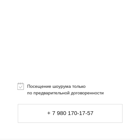
Посещение шоурума только
+ 7 980 170-17-57
по предварительной договоренности
info@gallerique.ru
Магазин-галерея винтажных предметов и
+ 7 980 170-17-57
современного искусства.