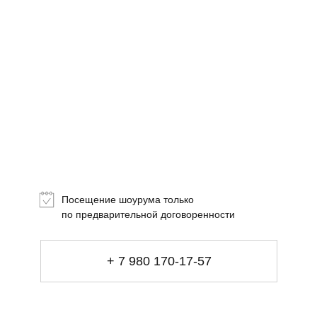
Топ-лист
Новинки
Подарки
Посещение шоурума только
Сеты
по предварительной договоренности
Мебель
+ 7 980 170-17-57
Свет
Декор
Посуда