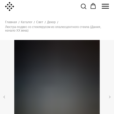
Главная
Каталог
Свет
Декор
/
/
/
/
Люстра-подвес со стеклярусом из опалесцентного стекла (Дания,
начало ХХ века)