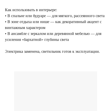
Посещение только
Как использовать в интерьере:
по предварительной
договоренности
• В спальне или будуаре — для мягкого, рассеянного света
• В зоне отдыха или нише — как декоративный акцент с
Вы можете напис
винтажным характером
Евгении Ходаков
• В ансамбле с зеркалом или деревянной мебелью — для
коллекционеру, ди
усиления «бархатной» глубины света
архитектору и ид
Электрика заменена, светильник готов к эксплуатации.