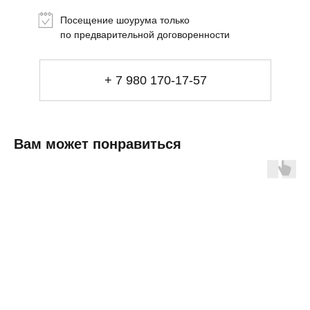
Подарки
Посещение шоурума только
Сеты
по предварительной договоренности
Мебель
+ 7 980 170-17-57
Свет
Декор
Посуда
Ценность обретения
Купить за 100 000 ₽
Купить за 100 000 ₽
Вам может понравиться
Искусство
визуального
комфорта