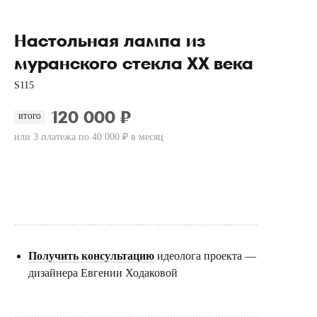
Настольная лампа из
муранского стекла ХХ века
S115
120 000 ₽
ИТОГО
или 3 платежа по 40 000 ₽ в месяц
Купить
......................................................................................
Получить консультацию
идеолога проекта —
дизайнера Евгении Ходаковой
......................................................................................