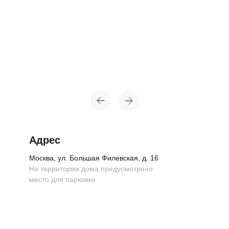
Топ-лист
Новинки
Подарки
Адрес
Сеты
Москва, ул. Большая Филевская, д. 16
На территории дома предусмотрено
Мебель
место для парковки
Свет
Декор
Посуда