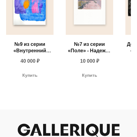
№9 из серии
№7 из серии
Дек
«Внутренний
«Поле» - Надежда
«З
свет» - Мария
Прадес, 2026
+ 7 980 170-17-57
40 000
₽
10 000
₽
Маренкова
info@gallerique.ru
Купить
Купить
Магазин-галерея винтажных предметов и
современного искусства.