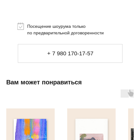
Топ-лист
Новинки
Подарки
Посещение шоурума только
Сеты
по предварительной договоренности
Мебель
+ 7 980 170-17-57
Свет
Декор
Посуда
Ценность обретения
Купить за 100 000 ₽
Купить за 100 000 ₽
Искусство
Вам может понравиться
визуального
комфорта