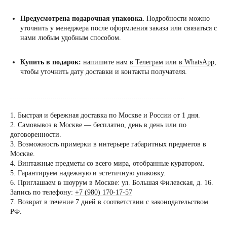
Предусмотрена подарочная упаковка.
Подробности можно
уточнить у менеджера после оформления заказа или связаться с
нами любым удобным способом.
Купить в подарок:
напишите нам
в Телеграм
или
в WhatsApp
,
чтобы уточнить дату доставки и контакты получателя.
......................................................................................
1. Быстрая и бережная доставка по Москве и России от 1 дня.
2. Самовывоз в Москве — бесплатно, день в день или по
договоренности.
Посещение только
3. Возможность примерки в интерьере габаритных предметов в
по предварительной
Москве.
договоренности
4. Винтажные предметы со всего мира, отобранные куратором.
5. Гарантируем надежную и эстетичную упаковку.
Вы можете напис
6. Приглашаем в шоурум в Москве: ул. Большая Филевская, д. 16.
Евгении Ходаков
Запись по телефону:
+7 (980) 170-17-57
коллекционеру, ди
7. Возврат в течение 7 дней в соответствии с законодательством
РФ.
архитектору и ид