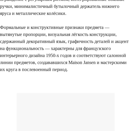
ручки, минималистичный бутылочный держатель нижнего
яруса и металлические колёсики.
Посещение только
по предварительной
договоренности
Формальные и конструктивные признаки предмета —
вытянутые пропорции, визуальная лёгкость конструкции,
Вы можете напис
сдержанный декоративный язык, графичность деталей и акцент
Евгении Ходаков
на функциональность — характерны для французского
коллекционеру, ди
интерьерного дизайна 1950-х годов и соответствуют салонной
архитектору и ид
линии предметов, создававшихся Maison Jansen и мастерскими
их круга в послевоенный период.