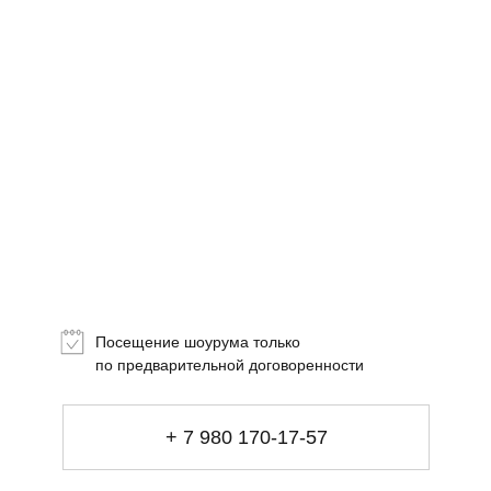
Топ-лист
Новинки
Подарки
Сеты
Посещение шоурума только
Мебель
по предварительной договоренности
Свет
Декор
+ 7 980 170-17-57
Посуда
Ценность обретения
Купить за 100 000 ₽
Купить за 100 000 ₽
Искусство