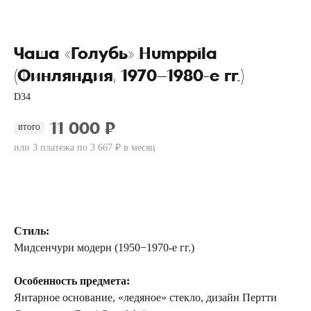
Чаша «Голубь» Humppila
(Финляндия, 1970–1980-е гг.)
D34
11 000 ₽
ИТОГО
или 3 платежа по 3 667 ₽ в месяц
Купить
Стиль:
Мидсенчури модерн (1950−1970-е гг.)
Особенность предмета:
Янтарное основание, «ледяное» с текло, дизайн Пертти