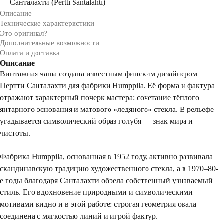
Санталахти (Pertti Santalahti)
Описание
Технические характеристики
Это оригинал?
Дополнительные возможности
Оплата и доставка
Описание
Винтажная чаша создана известным финским дизайнером
Пертти Санталахти для фабрики Humppila. Её форма и фактура
отражают характерный почерк мастера: сочетание тёплого
янтарного основания и матового «ледяного» стекла. В рельефе
угадывается символический образ голубя — знак мира и
чистоты.
Фабрика Humppila, основанная в 1952 году, активно развивала
скандинавскую традицию художественного стекла, а в 1970–80-
е годы благодаря Санталахти обрела собственный узнаваемый
стиль. Его вдохновение природными и символическими
мотивами видно и в этой работе: строгая геометрия овала
соединена с мягкостью линий и игрой фактур.