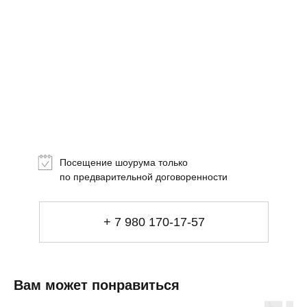
Топ-лист
Новинки
Подарки
Посещение шоурума только
Сеты
по предварительной договоренности
Мебель
+ 7 980 170-17-57
Свет
Декор
Посуда
Вам может понравиться
Ценность обретения
Купить за 100 000 ₽
Купить за 100 000 ₽
Искусство