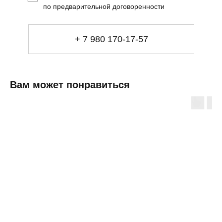
по предварительной договоренности
Мебель
+ 7 980 170-17-57
Свет
Декор
Посуда
Ценность обретения
Купить за 100 000 ₽
Купить за 100 000 ₽
Искусство
Вам может понравиться
визуального
комфорта