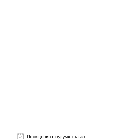
Топ-лист
Новинки
Подарки
Посещение шоурума только
Сеты