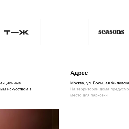
Адрес
ллекционные
Москва, ул. Большая Филевская
ым искусством в
На территории дома предусм
место для парковки