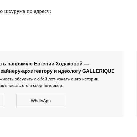
Пос
тол
о шоурума по адресу:
по 
дог
сать напрямую Евгении Ходаковой — коллекционеру,
тектору и идеологу GALLERIQUE
ать напрямую Евгении Ходаковой —
изайнеру-архитектору и идеологу GALLERIQUE
ность обсудить любой лот, узнать о его истории
ак вписать его в свой интерьер.
WhatsApp