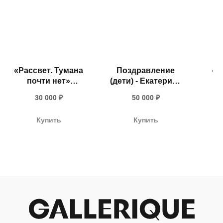
«Рассвет. Тумана
Поздравление
«П
почти нет»
(дети) - Екатерина
Ан
Надежда Прадес,
Рожкова, 2025
+ 7 980 170-17-57
30 000
₽
50 000
₽
2025
info@gallerique.ru
Купить
Купить
Магазин-галерея винтажных предметов и
современного искусства.