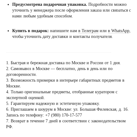
Предусмотрена подарочная упаковка.
Подробности можно
уточнить у менеджера после оформления заказа или связаться с
нами любым удобным способом.
Купить в подарок:
напишите нам
в Телеграм
или
в WhatsApp
,
чтобы уточнить дату доставки и контакты получателя.
......................................................................................
1. Быстрая и бережная доставка по Москве и России от 1 дня.
2. Самовывоз в Москве — бесплатно, день в день или по
договоренности.
3. Возможность примерки в интерьере габаритных предметов в
Посещение только
Москве.
по предварительной
4. Только оригинальные предметы, отобранные куратором с
договоренности
экспертной оценкой.
5. Гарантируем надежную и эстетичную упаковку.
Вы можете напис
6. Приглашаем в шоурум в Москве: ул. Большая Филевская, д. 16.
Евгении Ходаков
Запись по телефону: +7 (980) 170-17-577
коллекционеру, ди
7. Возврат в течение 7 дней в соответствии с законодательством
РФ.
архитектору и ид