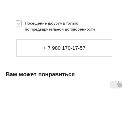
Новинки
Подарки
Посещение шоурума только
Сеты
по предварительной договоренности
Мебель
+ 7 980 170-17-57
Свет
Декор
Посуда
Ценность обретения
Купить за 100 000 ₽
Купить за 100 000 ₽
Искусство
Вам может понравиться
визуального
комфорта