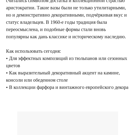
считались символом достатка и коллекционной страстью
аристократии. Такие вазы были не только утилитарными,
но и демонстративно декоративными, подчёркивая вкус и
статус владельцев. В 1960-е годы традиция была
переосмыслена, и подобные формы стали вновь
Посещение только
популярны как дань классике и историческому наследию.
по предварительной
договоренности
Как использовать сегодня:
Вы можете напис
• Для эффектных композиций из тюльпанов или сезонных
Евгении Ходаков
цветов
коллекционеру, ди
• Как выразительный декоративный акцент на камине,
архитектору и ид
консоли или обеденном столе
• В коллекции фарфора и винтажного европейского декора