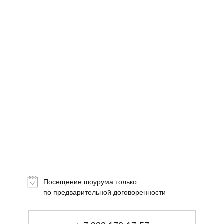
Топ-лист
Новинки
Подарки
Посещение шоурума только
Сеты
по предварительной договоренности
Мебель