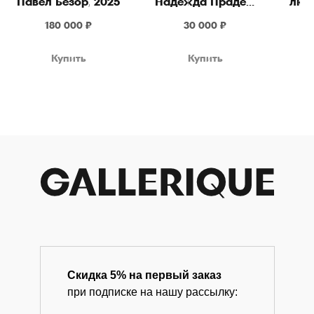
Павел Безор, 2025
Надежда Прадес,
люст
2024
«све
+ 7 980 170-17-57
180 000
₽
30 000
₽
19
info@gallerique.ru
Купить
Купить
Магазин-галерея винтажных предметов и
современного искусства.
Скидка 5% на первый заказ
при подписке на нашу рассылку: