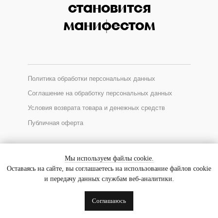
становится
манифестом
Политика обработки персональных данных
Соглашение на обработку персональных данных
Условия возврата товара и денежных средств
Публичная оферта
*Соцсеть Instagram запрещена в России, принадлежит Meta
Мы используем файлы cookie.
Оставаясь на сайте, вы соглашаетесь на использование файлов cookie
и передачу данных службам веб-аналитики.
© 2025 GALLERIQUE
ИП Ходакова Евгения Уткировна
Соглашаюсь
ИНН 770900759362