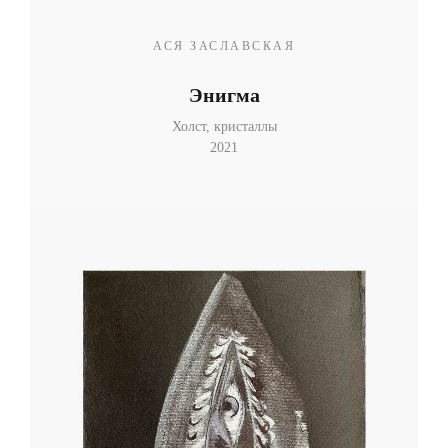
АСЯ ЗАСЛАВСКАЯ
Энигма
Холст, кристаллы
2021
Топ-лист
Новинки
Подарки
Сеты