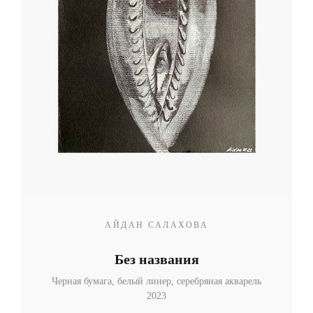
Мебель
Свет
Декор
Посуда
Ценность обретения
Купить за 100 000 ₽
Купить за 100 000 ₽
Искусство
визуального
комфорта
АЙДАН САЛАХОВА
Без названия
Черная бумага, белый линер, серебряная акварель
2023