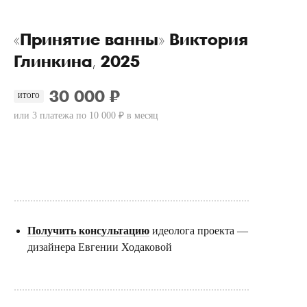
«Принятие ванны» Виктория
Глинкина, 2025
30 000 ₽
ИТОГО
или 3 платежа по 10 000 ₽ в месяц
Купить
......................................................................................
Получить консультацию
идеолога проекта —
дизайнера Евгении Ходаковой
......................................................................................