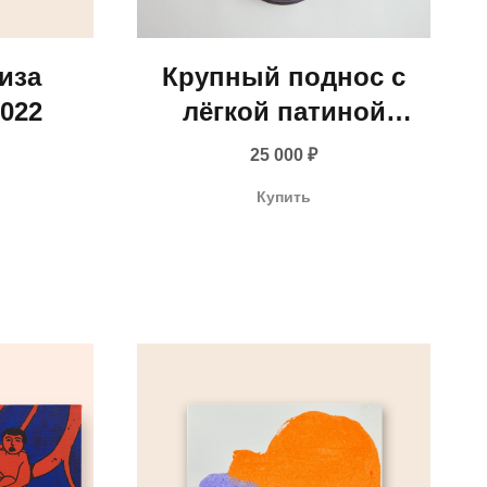
лиза
Крупный поднос с
022
лёгкой патиной
(Швеция, 1-я
25 000
₽
половина XX века)
Купить