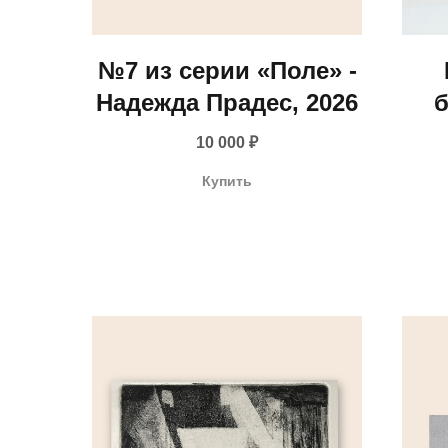
№7 из серии «Поле» -
Надежда Прадес, 2026
б
ц
10 000
₽
Купить
(Ф