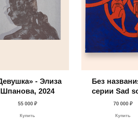
Девушка» - Элиза
Без названи
Шпанова, 2024
серии Sad s
Артур Голяков
55 000
₽
70 000
₽
info@gallerique.ru
Купить
Купить