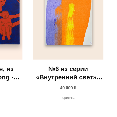
я, из
№6 из серии
ong -
«Внутренний свет» -
, 2019
Мария Маренкова
40 000
₽
Купить