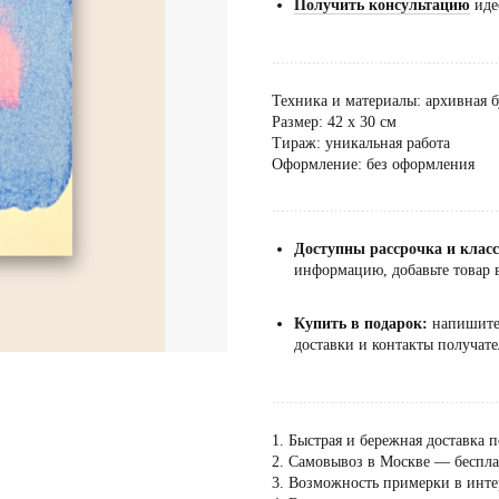
Получить консультацию
иде
...................................................
Техника и материалы: архивная 
Размер: 42 х 30 см
Тираж: уникальная работа
Оформление: без оформления
...................................................
Доступны рассрочка и клас
информацию, добавьте товар в
Купить в подарок:
напишит
доставки и контакты получате
...................................................
1. Быстрая и бережная доставка п
2. Самовывоз в Москве — бесплат
3. Возможность примерки в инте