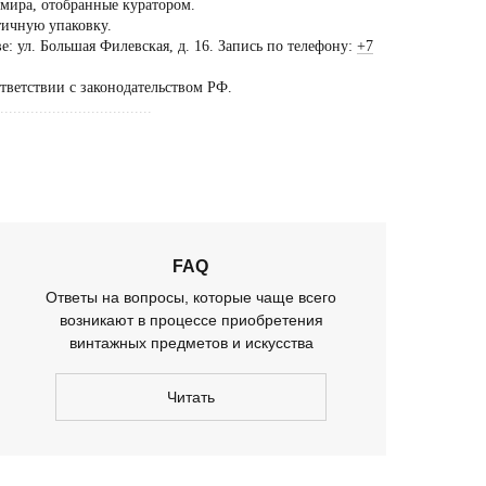
 мира, отобранные куратором.
тичную упаковку.
ещение шоурума
: ул. Большая Филевская, д. 16. Запись по телефону:
+7
ько
ответствии с законодательством РФ.
предварительной
...................................
оворенности
FAQ
Ответы на вопросы, которые чаще всего
возникают в процессе приобретения
винтажных предметов и искусства
Читать