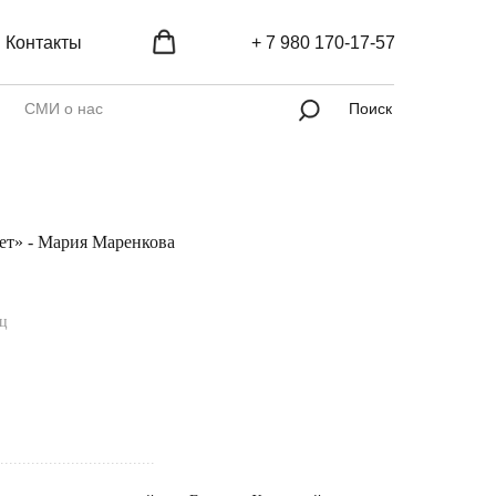
Контакты
+ 7 980 170-17-57
СМИ о нас
Поиск
ет» - Мария Маренкова
яц
...................................