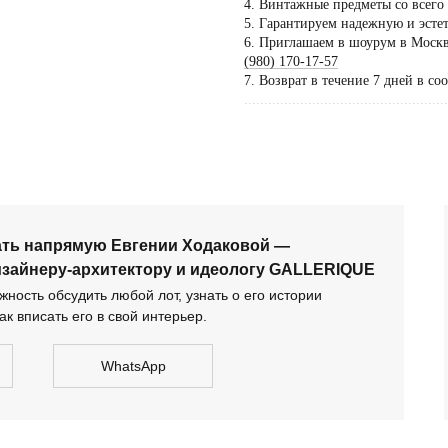
4. Винтажные предметы со всего
5. Гарантируем надежную и эсте
Пос
6. Приглашаем в шоурум в Москве
тол
(980) 170-17-57
7. Возврат в течение 7 дней в со
по 
...................................................
дог
сать напрямую Евгении Ходаковой — коллекционеру,
тектору и идеологу GALLERIQUE
ать напрямую Евгении Ходаковой —
изайнеру-архитектору и идеологу GALLERIQUE
ность обсудить любой лот, узнать о его истории
ак вписать его в свой интерьер.
WhatsApp