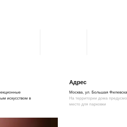
Адрес
ллекционные
Москва, ул. Большая Филевская
ым искусством в
На территории дома предусм
место для парковки