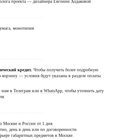
олога проекта — дизайнера Евгении Ходаковой
...................................
бумага, монотипия
...................................
сический кредит.
Чтобы получить более подробную
 корзину — условия будут указаны в разделе оплаты.
е нам
в Телеграм
или
в WhatsApp
, чтобы уточнить дату
ля.
...................................
о Москве и России от 1 дня.
но, день в день или по договоренности.
рьере габаритных предметов в Москве.