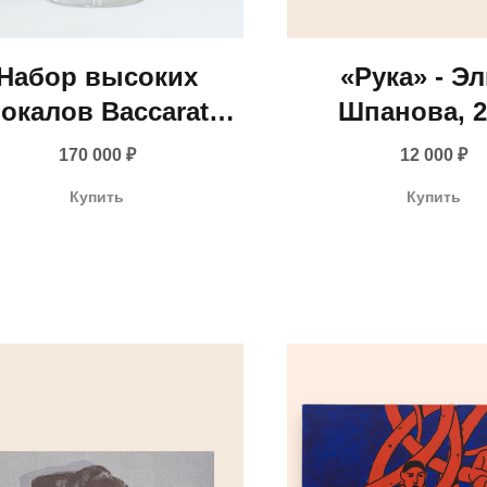
Набор высоких
«Рука» - Э
окалов Baccarat
Шпанова, 2
вета резеда для
170 000
₽
12 000
₽
рейнского вина
Купить
Купить
ранция, начало XX
века)