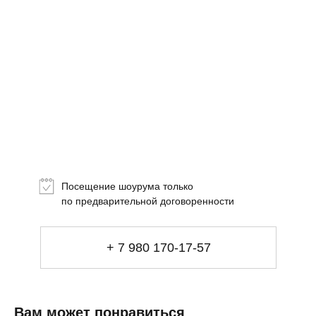
Топ-лист
Новинки
Подарки
Посещение шоурума только
Сеты
по предварительной договоренности
Мебель
+ 7 980 170-17-57
Свет
Декор
Посуда
Вам может понравиться
Купить за 100 000 ₽
Купить за 100 000 ₽
Искусство