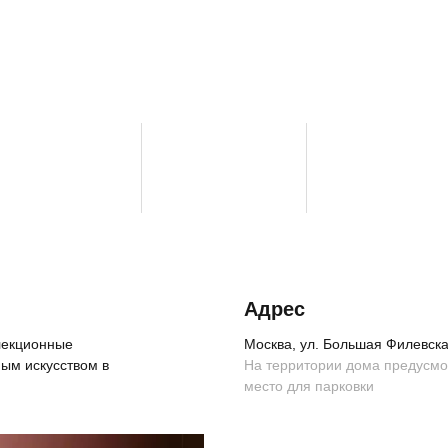
Адрес
ллекционные
Москва, ул. Большая Филевская
ым искусством в
На территории дома предусм
место для парковки