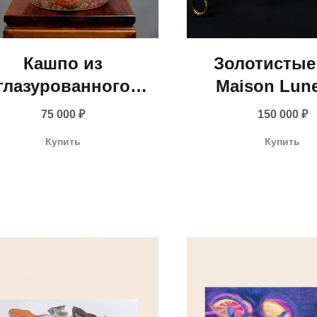
Кашпо из
Золотистые
глазурованного
Maison Lune
фарфора с
латуни (Фра
75 000
₽
150 000
₽
цветочным
середина XX 
Купить
Купить
наментом (Китай,
ередина XX века)