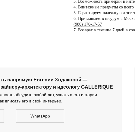
3. Возможность примерки в инте
4. Винтажные предметы со всего
5. Гарантируем надежную и эсте
Пос
6. Приглашаем в шоурум в Москве
тол
(980) 170-17-57
7. Возврат в течение 7 дней в со
по 
...................................................
дог
сать напрямую Евгении Ходаковой — коллекционеру,
тектору и идеологу GALLERIQUE
ать напрямую Евгении Ходаковой —
изайнеру-архитектору и идеологу GALLERIQUE
ность обсудить любой лот, узнать о его истории
ак вписать его в свой интерьер.
WhatsApp