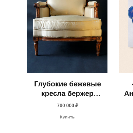
Глубокие бежевые
кресла бержер
Ан
(Франция, 1940-е гг.)
700 000
₽
Купить