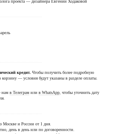
олога проекта — дизайнера Евгении Ходаковой
...................................
варель
...................................
сический кредит.
Чтобы получить более подробную
 корзину — условия будут указаны в разделе оплаты.
е нам
в Телеграм
или
в WhatsApp
, чтобы уточнить дату
ля.
...................................
о Москве и России от 1 дня.
но, день в день или по договоренности.