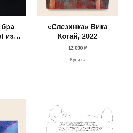
 бра
«Слезинка» Вика
l из
Когай, 2022
нция,
12 000
₽
века)
Купить