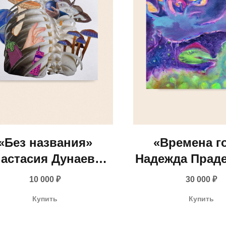
«Без названия»
«Времена г
астасия Дунаева,
Надежда Праде
2020
10 000
₽
30 000
₽
info@gallerique.ru
Купить
Купить