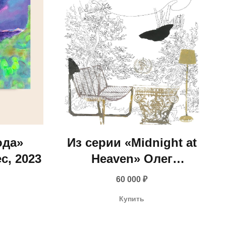
ода»
Из серии «Midnight at
с, 2023
Heaven» Олег
Матрохин, 2025
60 000
₽
Купить