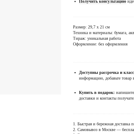
Получить консультацию
иде
...................................................
Размер: 29,7 х 21 см
Техника и материалы: бумага, ак
Тираж: уникальная работа
Оформление: без оформления
...................................................
Доступны рассрочка и клас
информацию, добавьте товар в
Купить в подарок:
напишит
доставки и контакты получате
...................................................
1. Быстрая и бережная доставка п
2. Самовывоз в Москве — бесплат