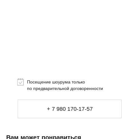
Топ-лист
Новинки
Подарки
Посещение шоурума только
Сеты
по предварительной договоренности
Мебель
+ 7 980 170-17-57
Свет
Декор
Посуда
Вам может понравиться
Купить за 100 000 ₽
Купить за 100 000 ₽
Искусство