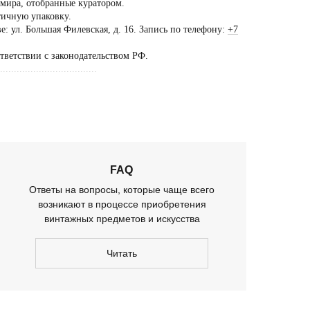
 мира, отобранные куратором.
тичную упаковку.
ещение шоурума
: ул. Большая Филевская, д. 16. Запись по телефону:
+7
ько
ответствии с законодательством РФ.
предварительной
...................................
оворенности
FAQ
Ответы на вопросы, которые чаще всего
возникают в процессе приобретения
винтажных предметов и искусства
Читать