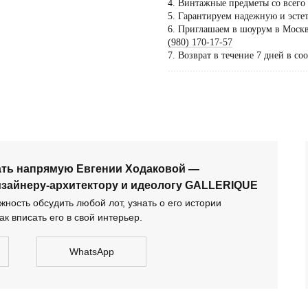
4. Винтажные предметы со всего
5. Гарантируем надежную и эсте
Пос
6. Приглашаем в шоурум в Москве
тол
(980) 170-17-57
7. Возврат в течение 7 дней в со
по 
...................................................
дог
сать напрямую Евгении Ходаковой — коллекционеру,
тектору и идеологу GALLERIQUE
ать напрямую Евгении Ходаковой —
изайнеру-архитектору и идеологу GALLERIQUE
ность обсудить любой лот, узнать о его истории
ак вписать его в свой интерьер.
WhatsApp