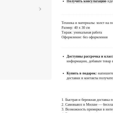
Получить консультацию
иде
...................................................
Техника и материалы: холст на п
Размер: 40 х 30 см
Тираж: уникальная работа
Оформление: без оформления
...................................................
Доступны рассрочка и клас
информацию, добавьте товар в
Купить в подарок:
напишит
доставки и контакты получате
...................................................
1. Быстрая и бережная доставка п
2. Самовывоз в Москве — бесплат
3. Возможность примерки в инте