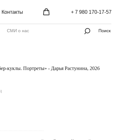
Контакты
+ 7 980 170-17-57
СМИ о нас
Поиск
бер-куклы. Портреты» - Дарья Растунина, 2026
ц
...................................