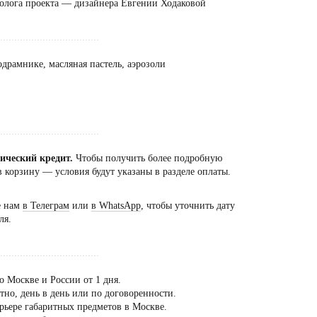
олога проекта — дизайнера Евгении Ходаковой
...................................
одрамнике, масляная пастель, аэрозоли
...................................
сический кредит.
Чтобы получить более подробную
 корзину — условия будут указаны в разделе оплаты.
е нам
в Телеграм
или
в WhatsApp
, чтобы уточнить дату
ля.
...................................
о Москве и России от 1 дня.
но, день в день или по договоренности.
рьере габаритных предметов в Москве.