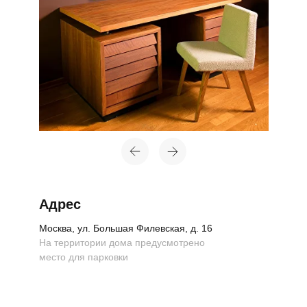
Топ-лист
Новинки
Подарки
Адрес
Сеты
Москва, ул. Большая Филевская, д. 16
На территории дома предусмотрено
Мебель
место для парковки
Свет
Декор
Посуда