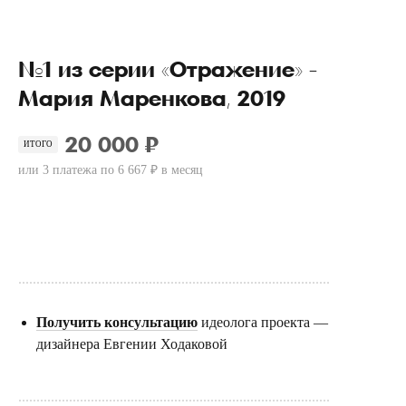
№1 из серии «Отражение» -
Мария Маренкова, 2019
20 000 ₽
ИТОГО
или 3 платежа по 6 667 ₽ в месяц
Купить
......................................................................................
Получить консультацию
идеолога проекта —
дизайнера Евгении Ходаковой
......................................................................................