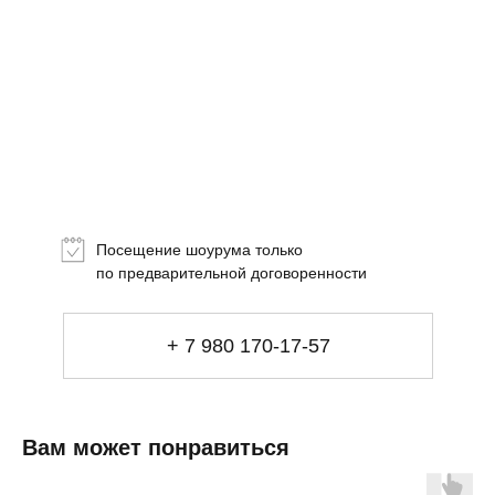
Топ-лист
Новинки
Подарки
Посещение шоурума только
Сеты
по предварительной договоренности
Мебель
+ 7 980 170-17-57
Свет
Декор
Посуда
Ценность обретения
Вам может понравиться
Купить за 100 000 ₽
Купить за 100 000 ₽
Искусство
визуального