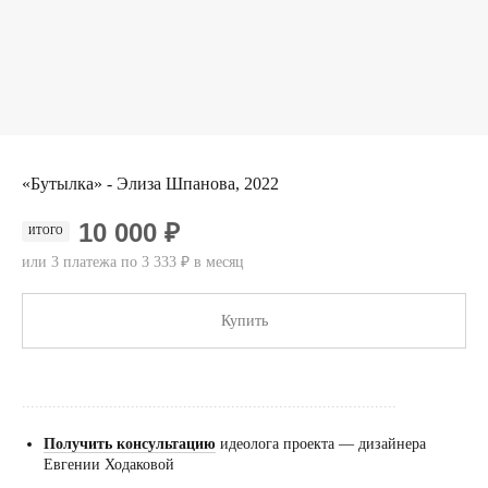
«Бутылка» - Элиза Шпанова, 2022
10 000 ₽
ИТОГО
или 3 платежа по 3 333 ₽ в месяц
Купить
......................................................................................
Получить консультацию
идеолога проекта — дизайнера
Евгении Ходаковой