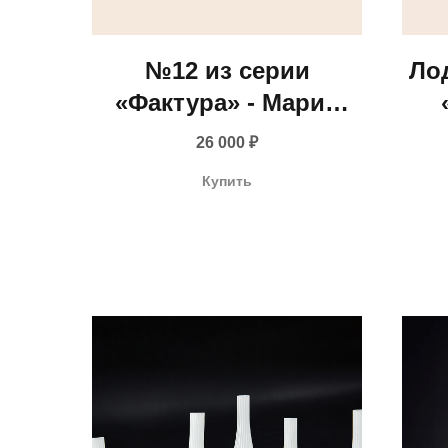
№12 из серии
Лод
«Фактура» - Мария
Маренкова, 2022
26 000
₽
Купить