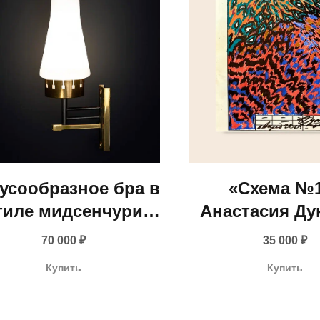
усообразное бра в
«Схема №
тиле мидсенчури
Анастасия Ду
Италия, 1960-е гг.)
2025
70 000
₽
35 000
₽
info@gallerique.ru
Купить
Купить