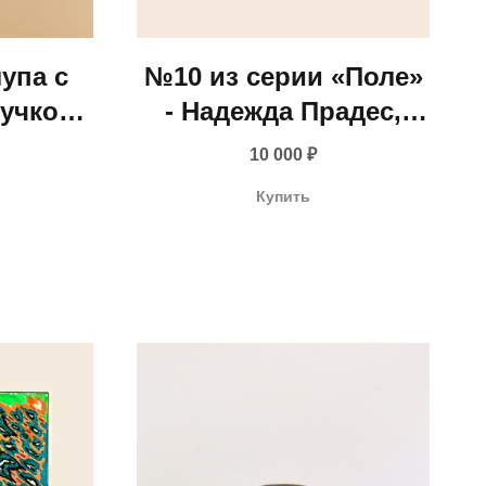
упа с
№10 из серии «Поле»
учкой
- Надежда Прадес,
ц XIX —
2026
10 000
₽
ека)
Купить