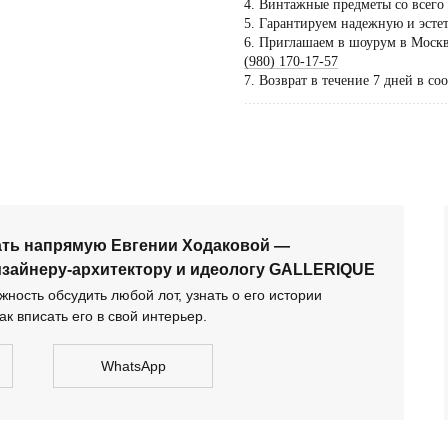
4. Винтажные предметы со всего
5. Гарантируем надежную и эсте
Пос
6. Приглашаем в шоурум в Москве
тол
(980) 170-17-57
7. Возврат в течение 7 дней в со
по 
...................................................
дог
сать напрямую Евгении Ходаковой — коллекционеру,
тектору и идеологу GALLERIQUE
ать напрямую Евгении Ходаковой —
изайнеру-архитектору и идеологу GALLERIQUE
ность обсудить любой лот, узнать о его истории
ак вписать его в свой интерьер.
WhatsApp