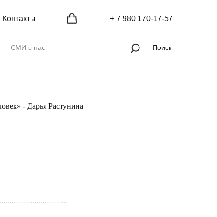
Контакты
+ 7 980 170-17-57
СМИ о нас
Поиск
ловек» - Дарья Растунина
...................................