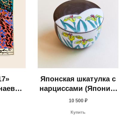
17»
Японская шкатулка с
наева,
нарциссами (Япония,
1960-е гг.)
10 500
₽
Купить