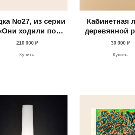
ка No27, из серии
Кабинетная л
«Они ходили по
деревянной р
воде» - Анна
(Европа, коне
210 000
₽
30 000
₽
Кириллина, 2025
начало XX в
Купить
Купить