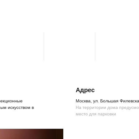
Адрес
ллекционные
Москва, ул. Большая Филевская
ым искусством в
На территории дома предусм
место для парковки