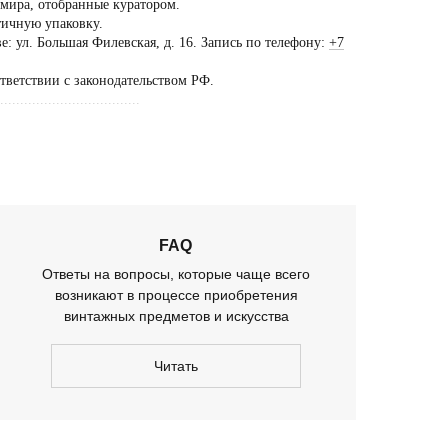
 мира, отобранные куратором.
тичную упаковку.
ещение шоурума
: ул. Большая Филевская, д. 16. Запись по телефону:
+7
ько
ответствии с законодательством РФ.
предварительной
...................................
оворенности
FAQ
Ответы на вопросы, которые чаще всего
возникают в процессе приобретения
винтажных предметов и искусства
Читать