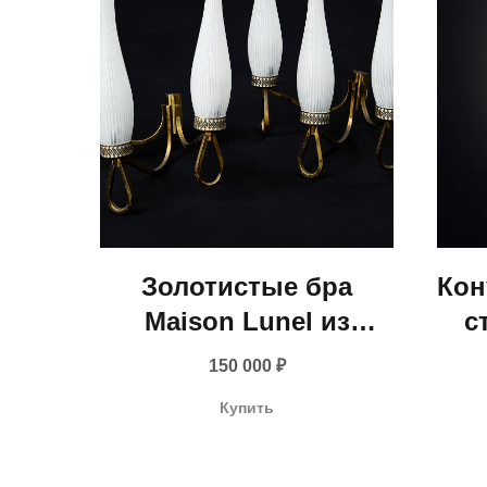
Золотистые бра
Кон
Maison Lunel из
с
латуни (Франция,
(
150 000
₽
середина XX века)
Купить