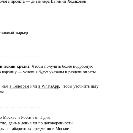
олога проекта — дизайнера Евгении Ходаковой
...................................
криловый маркер
...................................
сический кредит.
Чтобы получить более подробную
 корзину — условия будут указаны в разделе оплаты.
е нам
в Телеграм
или
в WhatsApp
, чтобы уточнить дату
ля.
...................................
о Москве и России от 1 дня.
но, день в день или по договоренности.
рьере габаритных предметов в Москве.