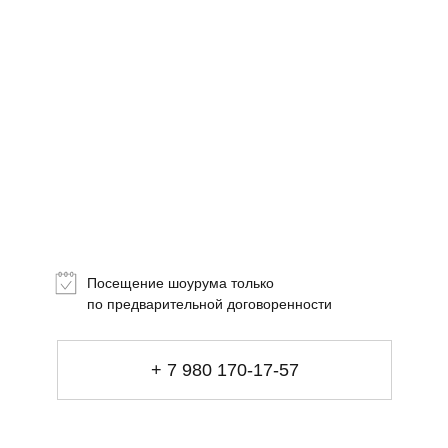
Топ-лист
Новинки
Подарки
Посещение шоурума только
Сеты
по предварительной договоренности
Мебель
+ 7 980 170-17-57
Свет
Декор
Посуда