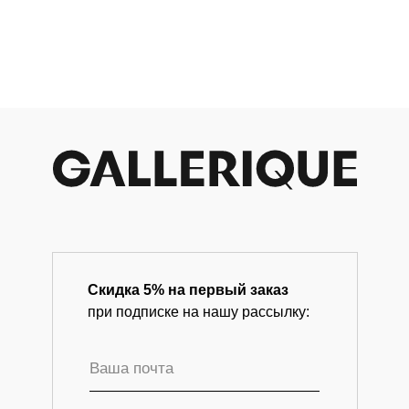
по мотивам
info@gallerique.ru
Купить
Купить
«Алисы в
Р
Магазин-галерея винтажных предметов и
стране чудес»
современного искусства.
(Беларусь,
начало XXI
века)
Скидка 5% на первый заказ
при подписке на нашу рассылку: