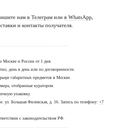
пишите нам
в Телеграм
или
в WhatsApp
,
ставки и контакты получателя.
..............................................
о Москве и России от 1 дня.
но, день в день или по договоренности.
рьере габаритных предметов в Москве.
 мира, отобранные куратором.
тичную упаковку.
: ул. Большая Филевская, д. 16. Запись по телефону:
+7
ещение шоурума
ько
ответствии с законодательством РФ.
предварительной
..............................................
оворенности