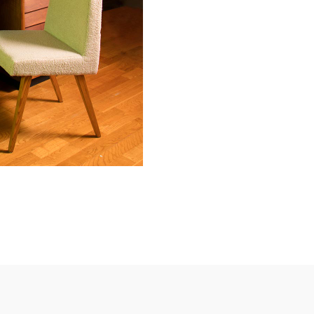
р становится ман
Магазин-галерея винтажных предметов и с
искусства.