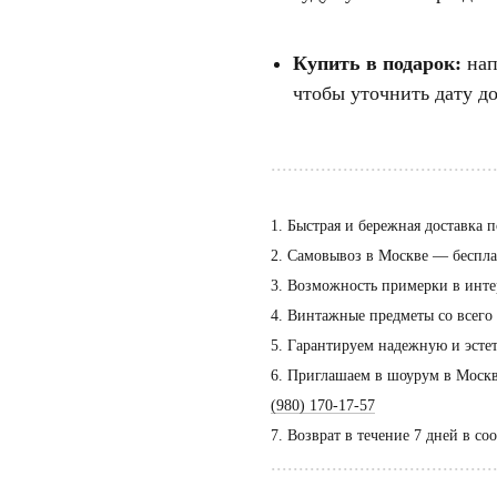
Купить в подарок:
на
чтобы уточнить дату до
........................................
1. Быстрая и бережная доставка п
2. Самовывоз в Москве — бесплат
3. Возможность примерки в инте
4. Винтажные предметы со всего
5. Гарантируем надежную и эсте
6. Приглашаем в шоурум в Москве
Пос
(980) 170-17-57
тол
7. Возврат в течение 7 дней в со
по 
........................................
дог
сать напрямую Евгении Ходаковой — коллекционеру,