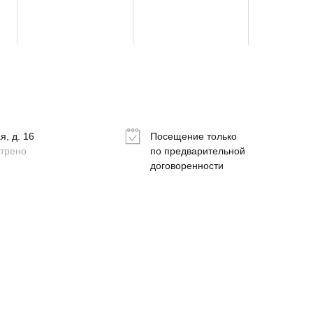
, д. 16
Посещение только
отрено
по предварительной
Написать нам в WhatsApp
договоренности
Позвонить нам по телефон
info@gallerique.ru