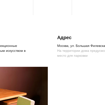
info@gallerique.ru
Адрес
+ 7 980 170-17-57
ллекционные
Москва, ул. Большая Филевская
ым искусством в
На территории дома предусм
место для парковки
сть обретения визуального комфорта