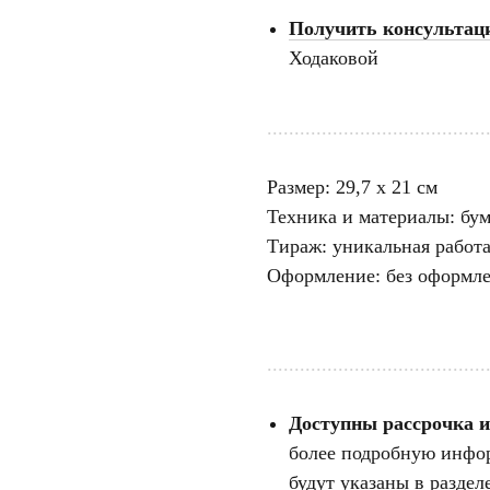
Получить консультац
Ходаковой
........................................
Размер: 29,7 х 21 см
Техника и материалы: бума
Тираж: уникальная работ
Оформление: без оформл
........................................
Доступны рассрочка и
более подробную инфор
будут указаны в раздел