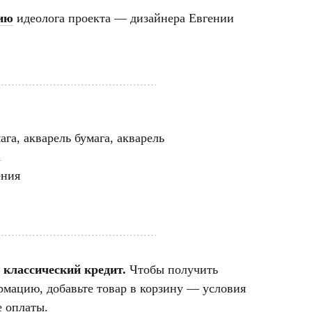
ию
идеолога проекта — дизайнера Евгении
..............................................
га, акварель бумага, акварель
а
ения
..............................................
 классический кредит.
Чтобы получить
мацию, добавьте товар в корзину — условия
е оплаты.