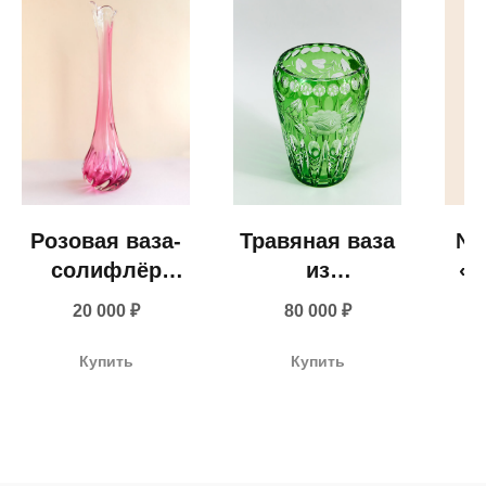
Розовая ваза-
Травяная ваза
№1
солифлёр
из
«В
(Чехия, 1980–
двухслойного
св
+ 7 980 170-17-57
20 000
₽
80 000
₽
1990-е гг.)
хрусталя
М
(Германия,
info@gallerique.ru
Купить
Купить
середина XX
Магазин-галерея винтажных предметов и
века)
современного искусства.