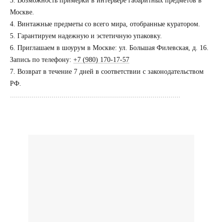
3. Возможность примерки в интерьере габаритных предметов в
Посещение только
по предварительной
Москве.
договоренности
4. Винтажные предметы со всего мира, отобранные куратором.
5. Гарантируем надежную и эстетичную упаковку.
Вы можете напис
6. Приглашаем в шоурум в Москве: ул. Большая Филевская, д. 16.
Евгении Ходаков
Запись по телефону:
+7 (980) 170-17-57
коллекционеру, ди
7. Возврат в течение 7 дней в соответствии с законодательством
архитектору и ид
РФ.
......................................................................................