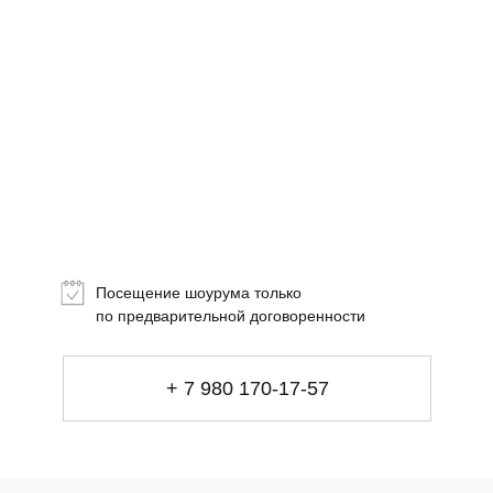
Посещение шоурума только
+ 7 980 170-17-57
по предварительной договоренности
info@gallerique.ru
Магазин-галерея винтажных предметов и
+ 7 980 170-17-57
современного искусства.