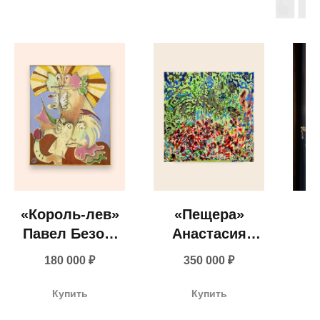
визуального
комфорта
«Король-лев»
«Пещера»
Павел Безор,
Анастасия
2025
Дунаева, 2025
не
+ 7 980 170-17-57
180 000
₽
350 000
₽
хр
п
info@gallerique.ru
Купить
Купить
(Ит
Магазин-галерея винтажных предметов и