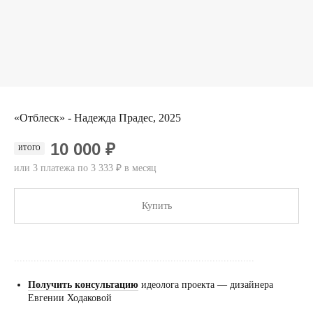
«Отблеск» - Надежда Прадес, 2025
10 000 ₽
ИТОГО
или 3 платежа по 3 333 ₽ в месяц
Купить
......................................................................................
Получить консультацию
идеолога проекта — дизайнера
Евгении Ходаковой