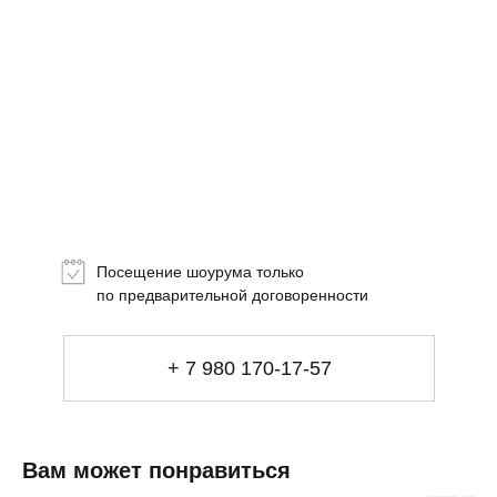
Топ-лист
Новинки
Подарки
Посещение шоурума только
Сеты
по предварительной договоренности
Мебель
+ 7 980 170-17-57
Свет
Декор
Посуда
Ценность обретения
Вам может понравиться
Купить за 100 000 ₽
Купить за 100 000 ₽
Искусство