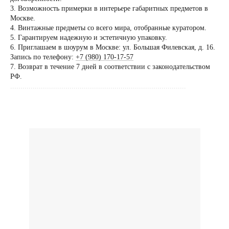
по предварительной
3. Возможность примерки в интерьере габаритных предметов в
договоренности
Москве.
4. Винтажные предметы со всего мира, отобранные куратором.
Вы можете напис
5. Гарантируем надежную и эстетичную упаковку.
Евгении Ходаков
6. Приглашаем в шоурум в Москве: ул. Большая Филевская, д. 16.
коллекционеру, ди
Запись по телефону:
+7 (980) 170-17-57
7. Возврат в течение 7 дней в соответствии с законодательством
архитектору и ид
РФ.
......................................................................................