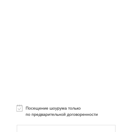
Топ-лист
Новинки
Подарки
Посещение шоурума только
Сеты
по предварительной договоренности
Мебель