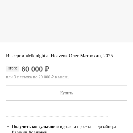
Из серии «Midnight at Heaven» Олег Матрохин, 2025
60 000 ₽
ИТОГО
или 3 платежа по 20 000 ₽ в месяц
Купить
......................................................................................
Получить консультацию
идеолога проекта — дизайнера
Евгении Ходаковой