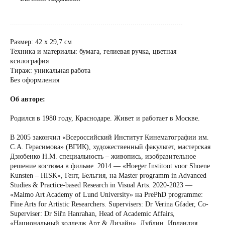
......................................................................................
Размер: 42 х 29,7 см
Техника и материалы: бумага, гелиевая ручка, цветная
ксилография
Тираж: уникальная работа
Без оформления
Об авторе:
Родился в 1980 году, Краснодаре. Живет и работает в Москве.
В 2005 закончил «Всероссийский Институт Кинематографии им.
С.А. Герасимова» (ВГИК), художественный факультет, мастерская
Дзюбенко Н.М. специальность – живопись, изобразительное
решение костюма в фильме. 2014 — «Hoeger Institoot voor Shoene
Kunsten – HISK», Гент, Бельгия, на Master programm in Advanced
Studies & Practice-based Research in Visual Arts. 2020-2023 —
«Malmo Art Academy of Lund University» на PrePhD programme:
Fine Arts for Artistic Researchers. Supervisers: Dr Verina Gfader, Co-
Superviser: Dr Siřn Hanrahan, Head of Academic Affairs,
«Национальный колледж Арт & Дизайн», Дублин, Ирландия.