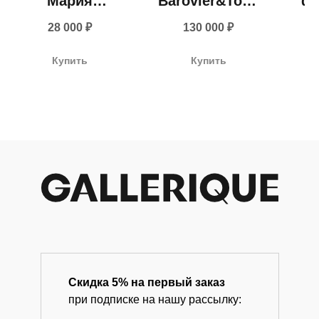
Мария
Barovier&Toso
фр
Маренкова,
с листьями
хр
+ 7 980 170-17-57
28 000
₽
130 000
₽
2022
(Италия, 1950-е
бо
гг.)
б
info@gallerique.ru
Купить
Купить
Магазин-галерея винтажных предметов и
197
современного искусства.
Скидка 5% на первый заказ
при подписке на нашу рассылку: