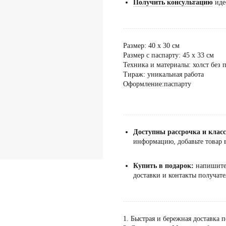
Получить консультацию
иде
...................................................
Размер: 40 х 30 см
Размер с паспарту: 45 х 33 см
Техника и материалы: холст без 
Тираж: уникальная работа
Оформление:паспарту
...................................................
Доступны рассрочка и клас
информацию, добавьте товар в
Купить в подарок:
напишит
доставки и контакты получате
...................................................
1. Быстрая и бережная доставка п