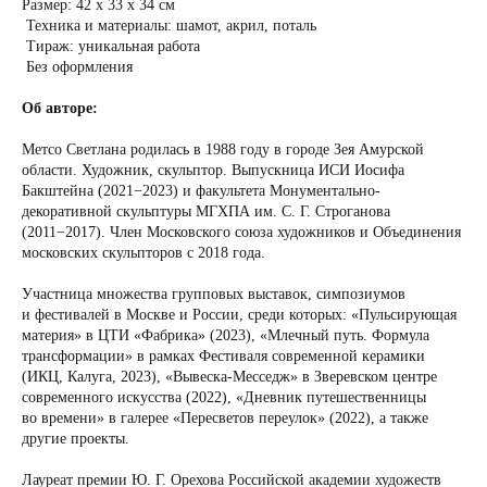
Размер: 42 х 33 х 34 см
Техника и материалы: шамот, акрил, поталь
Тираж: уникальная работа
Без оформления
Об авторе:
Метсо Светлана родилась в 1988 году в городе Зея Амурской
области. Художник, скульптор. Выпускница ИСИ Иосифа
Бакштейна (2021−2023) и факультета Монументально-
декоративной скульптуры МГХПА им. С. Г. Строганова
(2011−2017). Член Московского союза художников и Объединения
московских скульпторов с 2018 года.
Участница множества групповых выставок, симпозиумов
и фестивалей в Москве и России, среди которых: «Пульсирующая
материя» в ЦТИ «Фабрика» (2023), «Млечный путь. Формула
трансформации» в рамках Фестиваля современной керамики
(ИКЦ, Калуга, 2023), «Вывеска-Месседж» в Зверевском центре
современного искусства (2022), «Дневник путешественницы
во времени» в галерее «Пересветов переулок» (2022), а также
другие проекты.
Лауреат премии Ю. Г. Орехова Российской академии художеств