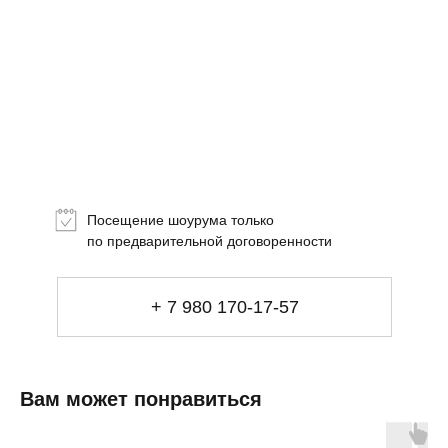
Топ-лист
Новинки
Подарки
Посещение шоурума только
Сеты
по предварительной договоренности
Мебель
+ 7 980 170-17-57
Свет
Декор
Посуда
Ценность обретения
Вам может понравиться
Купить за 100 000 ₽
Купить за 100 000 ₽
Искусство
визуального