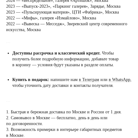
2024 — «Беспредельное», галерея «Артишок», Москва
2023 — «Выпуск-2023», «Паркинг галерея», Зарядье, Москва
2023 — «Пульсирующая материя», ЦТИ «Фабрика», Москва
2022 — «Мифы», галерея «Измайлово», Москва
2022 — «Вывеска — Месседж», Зверевский центр современного
искусства, Москва
…
Доступны рассрочка и классический кредит.
Чтобы
получить более подробную информацию, добавьте товар
в корзину — условия будут указаны в разделе оплаты.
Купить в подарок:
напишите нам
в Телеграм
или
в WhatsApp
,
чтобы уточнить дату доставки и контакты получателя.
…
1. Быстрая и бережная доставка по Москве и России от 1 дня.
2. Самовывоз в Москве — бесплатно, день в день или
по договоренности.
Посещение только
3. Возможность примерки в интерьере габаритных предметов
по предварительной
в Москве.
договоренности