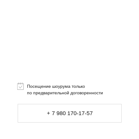
Топ-лист
Новинки
Подарки
Посещение шоурума только
Сеты
по предварительной договоренности
Мебель
+ 7 980 170-17-57
Свет
Декор
Посуда