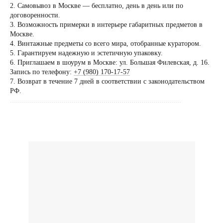
2. Самовывоз в Москве — бесплатно, день в день или по
Посещение только
договоренности.
по предварительной
3. Возможность примерки в интерьере габаритных предметов в
договоренности
Москве.
4. Винтажные предметы со всего мира, отобранные куратором.
Вы можете напис
5. Гарантируем надежную и эстетичную упаковку.
Евгении Ходаков
6. Приглашаем в шоурум в Москве: ул. Большая Филевская, д. 16.
коллекционеру, ди
Запись по телефону:
+7 (980) 170-17-57
7. Возврат в течение 7 дней в соответствии с законодательством
архитектору и ид
РФ.
......................................................................................