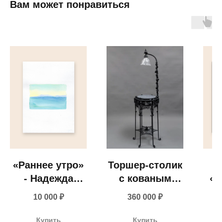
Ценность обретения
Вам может понравиться
Купить за 100 000 ₽
Купить за 100 000 ₽
Искусство
визуального
комфорта
«Раннее утро»
Торшер-столик
- Надежда
с кованым
«М
Прадес, 2025
декором
+ 7 980 170-17-57
10 000
₽
360 000
₽
(Франция,
Шп
конец XIX —
info@gallerique.ru
Купить
Купить