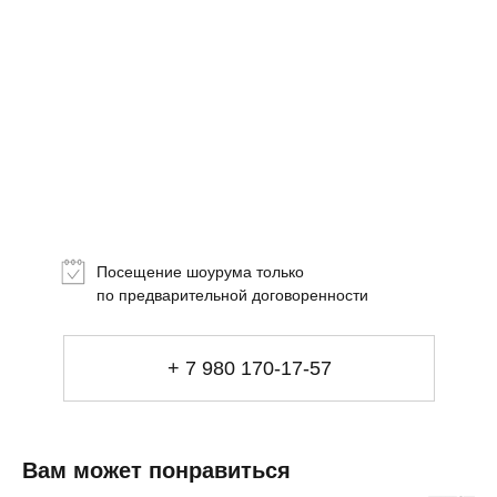
Топ-лист
Новинки
Подарки
Посещение шоурума только
Сеты
по предварительной договоренности
Мебель
+ 7 980 170-17-57
Свет
Декор
Посуда
Ценность обретения
Вам может понравиться
Купить за 100 000 ₽
Купить за 100 000 ₽
Искусство