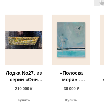
визуального
комфорта
Лодка No27, из
«Полоска
№1
серии «Они
моря» -
«В
ходили по
Надежда
+ 7 980 170-17-57
210 000
₽
30 000
₽
воде» - Анна
Прадес, 2024
М
Кириллина,
info@gallerique.ru
Купить
Купить
2025
Магазин-галерея винтажных предметов и