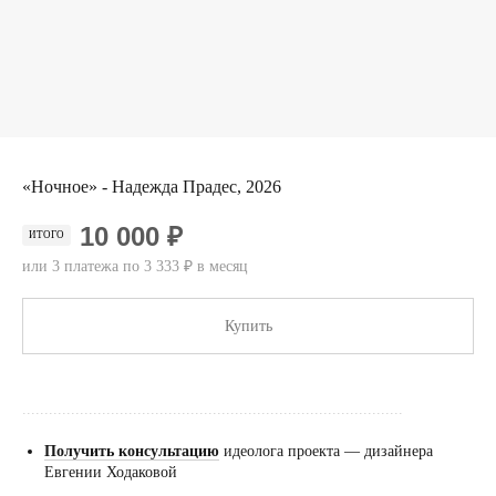
«Ночное» - Надежда Прадес, 2026
10 000 ₽
ИТОГО
или 3 платежа по 3 333 ₽ в месяц
Купить
......................................................................................
Получить консультацию
идеолога проекта — дизайнера
Евгении Ходаковой