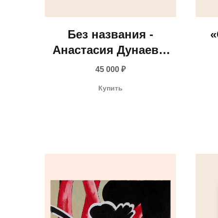
Без названия -
«
Анастасия Дунаева,
2025
45 000
₽
Купить