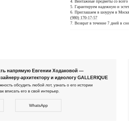
4. Винтажные предметы со всего
5. Гарантируем надежную и эсте
Пос
6. Приглашаем в шоурум в Москве
тол
(980) 170-17-57
7. Возврат в течение 7 дней в со
по 
...................................................
дог
сать напрямую Евгении Ходаковой — коллекционеру,
тектору и идеологу GALLERIQUE
ать напрямую Евгении Ходаковой —
изайнеру-архитектору и идеологу GALLERIQUE
ность обсудить любой лот, узнать о его истории
ак вписать его в свой интерьер.
WhatsApp