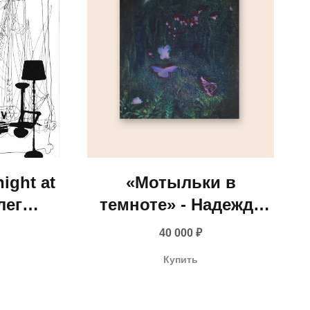
ight at
«Мотыльки в
лег
темноте» - Надежда
2025
Прадес, 2026
40 000
₽
Купить