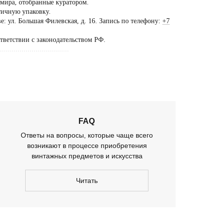
 мира, отобранные куратором.
тичную упаковку.
ещение шоурума
: ул. Большая Филевская, д. 16. Запись по телефону:
+7
ько
ответствии с законодательством РФ.
предварительной
...................................
оворенности
FAQ
Ответы на вопросы, которые чаще всего
возникают в процессе приобретения
винтажных предметов и искусства
Читать