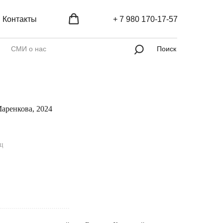
Контакты
+ 7 980 170-17-57
СМИ о нас
Поиск
аренкова, 2024
яц
...................................