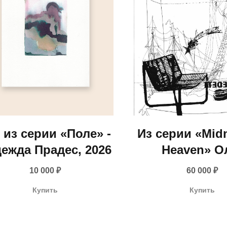
из серии «Поле» -
Из серии «Midn
ежда Прадес, 2026
Heaven» О
Матрохин, 
10 000
₽
60 000
₽
info@gallerique.ru
Купить
Купить