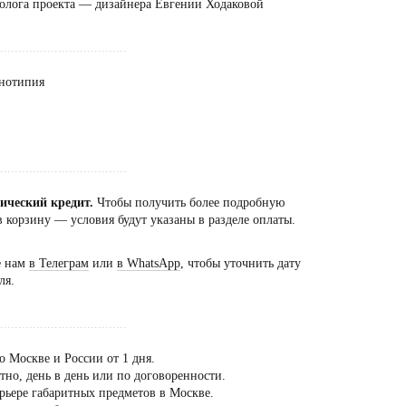
олога проекта — дизайнера Евгении Ходаковой
...................................
онотипия
...................................
сический кредит.
Чтобы получить более подробную
 корзину — условия будут указаны в разделе оплаты.
е нам
в Телеграм
или
в WhatsApp
, чтобы уточнить дату
ля.
...................................
о Москве и России от 1 дня.
но, день в день или по договоренности.
рьере габаритных предметов в Москве.