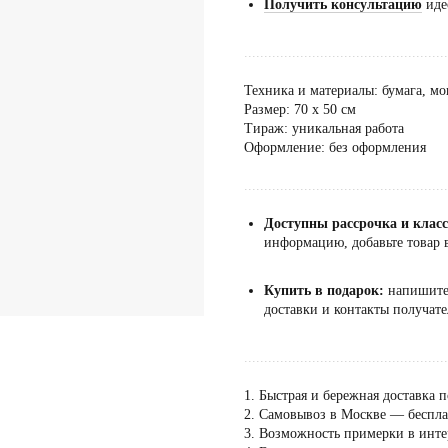
Получить консультацию
иде
...................................................
Техника и материалы: бумага, м
Размер: 70 х 50 см
Тираж: уникальная работа
Оформление: без оформления
...................................................
Доступны рассрочка и клас
информацию, добавьте товар в
Купить в подарок:
напишит
доставки и контакты получате
...................................................
1. Быстрая и бережная доставка п
2. Самовывоз в Москве — бесплат
3. Возможность примерки в инте