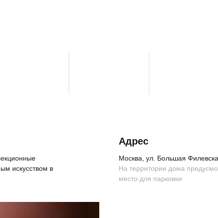
Адрес
ллекционные
Москва, ул. Большая Филевская
ым искусством в
На территории дома предусм
место для парковки