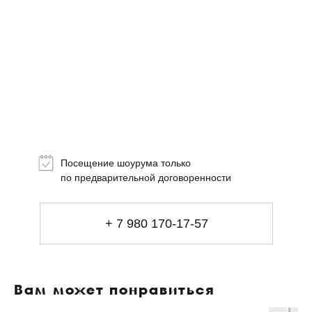
Топ-лист
Новинки
Подарки
Посещение шоурума только
Сеты
по предварительной договоренности
Мебель
+ 7 980 170-17-57
Свет
Декор
Посуда
Вам может понравиться
Ценность обретения
Купить за 100 000 ₽
Купить за 100 000 ₽
Искусство